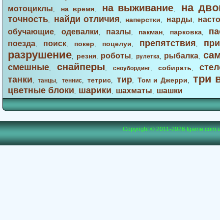
на дво
на выживание
мотоциклы
на время
,
,
,
точность
найди отличия
нарды
наст
наперстки
,
,
,
,
па
обучающие
одевалки
пазлы
пакман
парковка
,
,
,
,
,
препятствия
при
поезда
поиск
покер
поцелуи
,
,
,
,
,
разрушение
са
роботы
рыбалка
резня
,
,
,
рулетка
,
,
снайперы
смешные
стел
собирать
,
,
сноубординг
,
,
три 
танки
тир
тетрис
Том и Джерри
,
танцы
,
теннис
,
,
,
,
цветные блоки
шарики
шахматы
шашки
,
,
,
Copyright © 2011-2026
fgame.com.