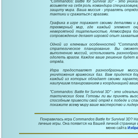
"Commandos: Battle for Survival 3D" - это уни
возьмете на себя роль командира спецназовцев
защиту мира. Ваша миссия - управлять отряд
тактики и сражаться с врагами.
Графика в игре поражает своими деталями и 
трехмерный мир, где каждый элемент ок
невероятной тщательностью. Атмосфера боя
сопровождение делают игровой опыт захваты
Одной из ключевых особенностей "Commandos:
стратегическое планирование. Вы сможе
выполнению миссий, использовать разнообра
одолеть врагов. Каждое ваше решение будет вл
отряда.
Игра предоставляет разнообразные мисс
уничтожения вражеских баз. Вам придется бо
каждый из которых обладает своими характе
наилучшим планированием и координацией ваше
"Commandos: Battle for Survival 3D" - это идеа
тактических боев. Готовы ли вы принять выз
способным привести свой отряд к победе и спас
покажите всему миру ваше мастерство и лидерс
Понравилась игра
Commandos Battle for Survival 3D
? Н
личные игры. Она появится на Вашей личной странице и
меню сайта
Избр