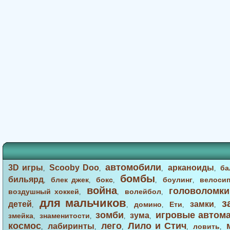
автомобили
3D игры
Scooby Doo
арканоиды
ба
,
,
,
,
бомбы
бильярд
блек джек
бокс
боулинг
велоси
,
,
,
,
,
война
головоломки
воздушный хоккей
волейбол
,
,
,
для мальчиков
з
детей
замки
домино
Ети
,
,
,
,
,
зомби
игровые автом
зума
змейка
знаменитости
,
,
,
,
космос
лего
Лило и Стич
лабиринты
ловить
,
,
,
,
,