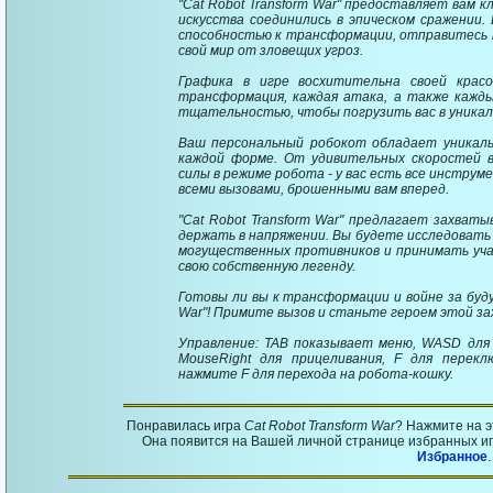
"Cat Robot Transform War" предоставляет вам к
искусства соединились в эпическом сражении.
способностью к трансформации, отправитесь 
свой мир от зловещих угроз.
Графика в игре восхитительна своей красо
трансформация, каждая атака, а также кажды
тщательностью, чтобы погрузить вас в уникал
Ваш персональный робокот обладает уникаль
каждой форме. От удивительных скоростей 
силы в режиме робота - у вас есть все инструм
всеми вызовами, брошенными вам вперед.
"Cat Robot Transform War" предлагает захва
держать в напряжении. Вы будете исследовать
могущественных противников и принимать уча
свою собственную легенду.
Готовы ли вы к трансформации и войне за будущ
War"! Примите вызов и станьте героем этой з
Управление: TAB показывает меню, WASD для 
MouseRight для прицеливания, F для перек
нажмите F для перехода на робота-кошку.
Понравилась игра
Cat Robot Transform War
? Нажмите на 
Она появится на Вашей личной странице избранных игр
Избранное
.