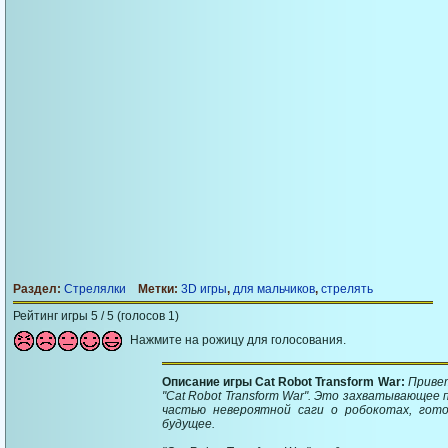
Раздел:
Стрелялки
Метки:
3D игры
,
для мальчиков
,
стрелять
Рейтинг игры 5 / 5 (голосов 1)
Нажмите на рожицу для голосования.
Описание игры Cat Robot Transform War:
Привет
"Cat Robot Transform War". Это захватывающее
частью невероятной саги о робокотах, гот
будущее.