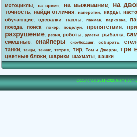
на дво
на выживание
мотоциклы
на время
,
,
,
точность
найди отличия
нарды
наст
наперстки
,
,
,
,
па
обучающие
одевалки
пазлы
пакман
парковка
,
,
,
,
,
препятствия
при
поезда
поиск
покер
поцелуи
,
,
,
,
,
разрушение
са
роботы
рыбалка
резня
,
,
,
рулетка
,
,
снайперы
смешные
стел
собирать
,
,
сноубординг
,
,
три 
танки
тир
тетрис
Том и Джерри
,
танцы
,
теннис
,
,
,
,
цветные блоки
шарики
шахматы
шашки
,
,
,
Copyright © 2011-2026
fgame.com.