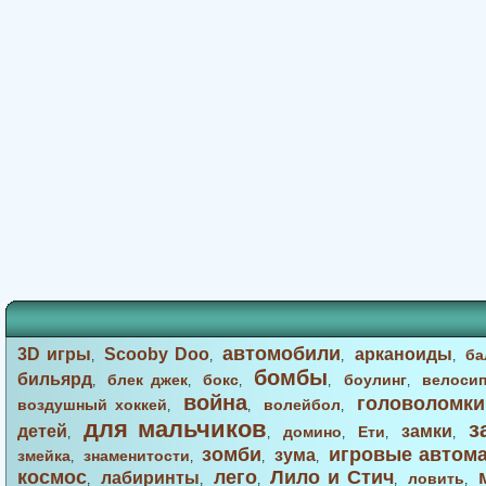
автомобили
3D игры
Scooby Doo
арканоиды
ба
,
,
,
,
бомбы
бильярд
блек джек
бокс
боулинг
велоси
,
,
,
,
,
война
головоломки
воздушный хоккей
волейбол
,
,
,
для мальчиков
з
детей
замки
домино
Ети
,
,
,
,
,
зомби
игровые автом
зума
змейка
знаменитости
,
,
,
,
космос
лего
Лило и Стич
лабиринты
ловить
,
,
,
,
,