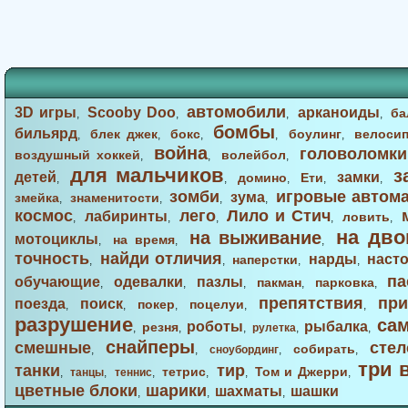
автомобили
3D игры
Scooby Doo
арканоиды
ба
,
,
,
,
бомбы
бильярд
блек джек
бокс
боулинг
велоси
,
,
,
,
,
война
головоломки
воздушный хоккей
волейбол
,
,
,
для мальчиков
з
детей
замки
домино
Ети
,
,
,
,
,
зомби
игровые автом
зума
змейка
знаменитости
,
,
,
,
космос
лего
Лило и Стич
лабиринты
ловить
,
,
,
,
,
на дво
на выживание
мотоциклы
на время
,
,
,
точность
найди отличия
нарды
наст
наперстки
,
,
,
,
па
обучающие
одевалки
пазлы
пакман
парковка
,
,
,
,
,
препятствия
при
поезда
поиск
покер
поцелуи
,
,
,
,
,
разрушение
са
роботы
рыбалка
резня
,
,
,
рулетка
,
,
снайперы
смешные
стел
собирать
,
,
сноубординг
,
,
три 
танки
тир
тетрис
Том и Джерри
,
танцы
,
теннис
,
,
,
,
цветные блоки
шарики
шахматы
шашки
,
,
,