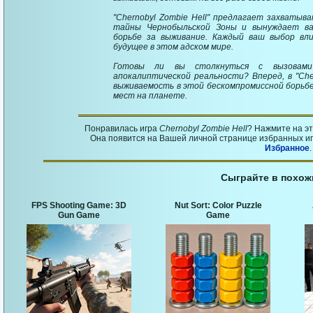
"Chernobyl Zombie Hell" предлагает захваты
тайны Чернобыльской Зоны и вынуждает в
борьбе за выживание. Каждый ваш выбор вл
будущее в этом адском мире.
Готовы ли вы столкнуться с вызовам
апокалиптической реальности? Вперед, в "Cher
выживаемость в этой бескомпромиссной борьбе 
мест на планете.
Понравилась игра
Chernobyl Zombie Hell
? Нажмите на э
Она появится на Вашей личной странице избранных игр
Избранное
.
Сыграйте в похож
FPS Shooting Game: 3D
Nut Sort: Color Puzzle
Gun Game
Game