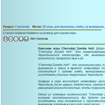
Раздел:
Стрелялки
Метки:
3D игры
,
для мальчиков
,
зомби
,
на выживание
Станьте первым! Нажмите на рожицу для оценки игры:
Нет голосов.
Описание игры Chernobyl Zombie Hell:
Добро
"Chernobyl Zombie Hell". Это захватывающ
Чернобыльской катастрофы, где выживан
апокалипсис превратил мир в ад.
"Chernobyl Zombie Hell" - это уникальная игра
выживания и ужаса в мрачной атмосфере п
столкнуться с ордами зомби, мутировавши
исследовать опасные территории Чернобыля.
Графика в игре воссоздает атмосферу хаос
Чернобыль после аварии. Каждая тень, каждая 
ужасающей реалистичностью, чтобы погрузить 
Одной из ключевых особенностей "Chernobyl 
условиях постапокалипсиса. Вы будете иск
исследовать зону отчуждения и противостоя
выжившим, готовым на все ради своей жизни.