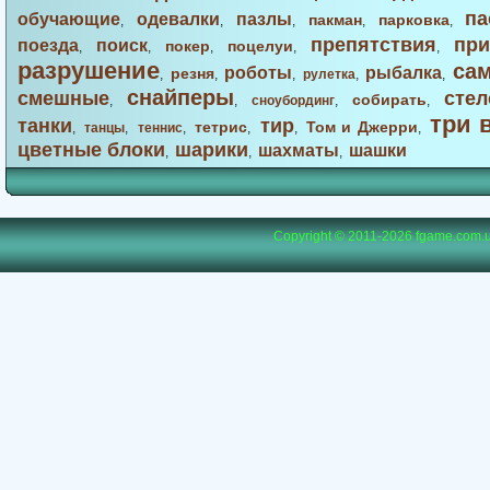
па
обучающие
одевалки
пазлы
пакман
парковка
,
,
,
,
,
препятствия
при
поезда
поиск
покер
поцелуи
,
,
,
,
,
разрушение
са
роботы
рыбалка
резня
,
,
,
рулетка
,
,
снайперы
смешные
стел
собирать
,
,
сноубординг
,
,
три 
танки
тир
тетрис
Том и Джерри
,
танцы
,
теннис
,
,
,
,
цветные блоки
шарики
шахматы
шашки
,
,
,
Copyright © 2011-2026
fgame.com.