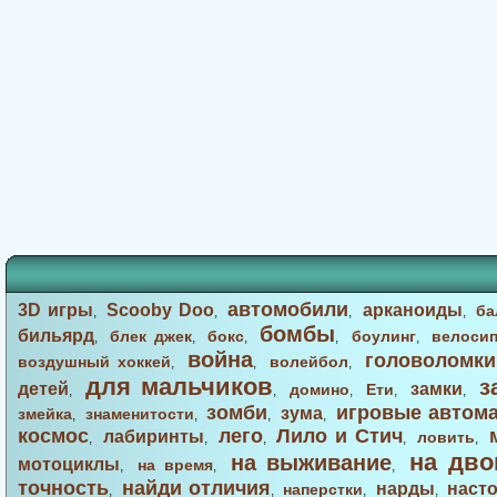
автомобили
3D игры
Scooby Doo
арканоиды
ба
,
,
,
,
бомбы
бильярд
блек джек
бокс
боулинг
велоси
,
,
,
,
,
война
головоломки
воздушный хоккей
волейбол
,
,
,
для мальчиков
з
детей
замки
домино
Ети
,
,
,
,
,
зомби
игровые автом
зума
змейка
знаменитости
,
,
,
,
космос
лего
Лило и Стич
лабиринты
ловить
,
,
,
,
,
на дво
на выживание
мотоциклы
на время
,
,
,
точность
найди отличия
нарды
наст
наперстки
,
,
,
,