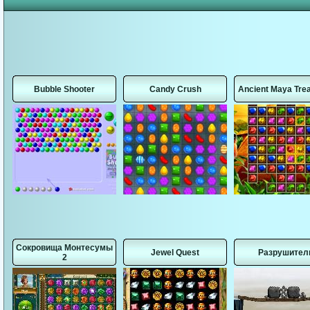
Bubble Shooter
Candy Crush
Ancient Maya Tre
Сокровища Монтесумы
Jewel Quest
Разрушител
2