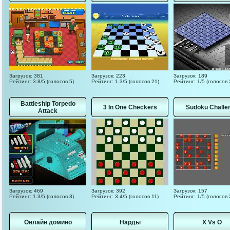
Загрузок: 381
Загрузок: 223
Загрузок: 189
Рейтинг: 3.8/5 (голосов 5)
Рейтинг: 1.3/5 (голосов 21)
Рейтинг: 1/5 (голосов 
Battleship Torpedo
3 In One Checkers
Sudoku Challe
Attack
Загрузок: 469
Загрузок: 392
Загрузок: 157
Рейтинг: 1.3/5 (голосов 3)
Рейтинг: 3.4/5 (голосов 11)
Рейтинг: 1/5 (голосов 
Онлайн домино
Нарды
X Vs O