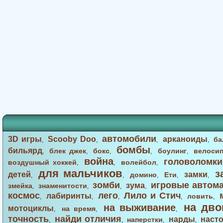
автомобили
3D игры
Scooby Doo
арканоиды
ба
,
,
,
,
бомбы
бильярд
блек джек
бокс
боулинг
велоси
,
,
,
,
,
война
головоломки
воздушный хоккей
волейбол
,
,
,
для мальчиков
з
детей
замки
домино
Ети
,
,
,
,
,
зомби
игровые автом
зума
змейка
знаменитости
,
,
,
,
космос
лего
Лило и Стич
лабиринты
ловить
,
,
,
,
,
на дво
на выживание
мотоциклы
на время
,
,
,
точность
найди отличия
нарды
наст
наперстки
,
,
,
,