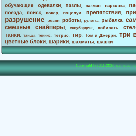
па
обучающие
одевалки
пазлы
пакман
парковка
,
,
,
,
,
препятствия
при
поезда
поиск
покер
поцелуи
,
,
,
,
,
разрушение
са
роботы
рыбалка
резня
,
,
,
рулетка
,
,
снайперы
смешные
стел
собирать
,
,
сноубординг
,
,
три 
танки
тир
тетрис
Том и Джерри
,
танцы
,
теннис
,
,
,
,
цветные блоки
шарики
шахматы
шашки
,
,
,
Copyright © 2011-2026
fgame.com.