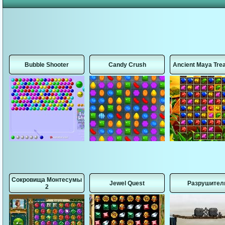
Bubble Shooter
Candy Crush
Ancient Maya Tre
Сокровища Монтесумы
Jewel Quest
Разрушител
2