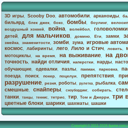
автомобили
3D игры
Scooby Doo
арканоиды
ба
,
,
,
,
бомбы
бильярд
блек джек
бокс
боулинг
велоси
,
,
,
,
,
война
головоломки
воздушный хоккей
волейбол
,
,
,
для мальчиков
з
детей
замки
домино
Ети
,
,
,
,
,
зомби
игровые автом
зума
змейка
знаменитости
,
,
,
,
космос
лего
Лило и Стич
лабиринты
ловить
,
,
,
,
,
на дво
на выживание
мотоциклы
на время
,
,
,
точность
найди отличия
нарды
наст
наперстки
,
,
,
,
па
обучающие
одевалки
пазлы
пакман
парковка
,
,
,
,
,
препятствия
при
поезда
поиск
покер
поцелуи
,
,
,
,
,
разрушение
са
роботы
рыбалка
резня
,
,
,
рулетка
,
,
снайперы
смешные
стел
собирать
,
,
сноубординг
,
,
три 
танки
тир
тетрис
Том и Джерри
,
танцы
,
теннис
,
,
,
,
цветные блоки
шарики
шахматы
шашки
,
,
,
Copyright © 2011-2026
fgame.com.