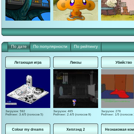
По дате
По популярности
По рейтингу
Летающая игра
Линзы
Убийство
Загрузок: 592
Загрузок: 465
Загрузок: 276
Рейтинг: 3.4/5 (голосов 5)
Рейтинг: 2.4/5 (голосов 9)
Рейтинг: 1/5 (голосов 
Colour my dreams
Хеплэнд 2
Незнакомая ком