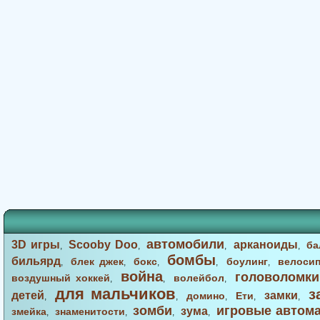
автомобили
3D игры
Scooby Doo
арканоиды
ба
,
,
,
,
бомбы
бильярд
блек джек
бокс
боулинг
велоси
,
,
,
,
,
война
головоломки
воздушный хоккей
волейбол
,
,
,
для мальчиков
з
детей
замки
домино
Ети
,
,
,
,
,
зомби
игровые автом
зума
змейка
знаменитости
,
,
,
,