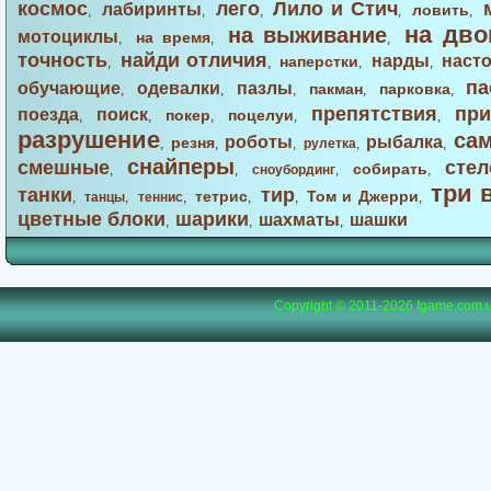
космос
лего
Лило и Стич
лабиринты
ловить
,
,
,
,
,
на дво
на выживание
мотоциклы
на время
,
,
,
точность
найди отличия
нарды
наст
наперстки
,
,
,
,
па
обучающие
одевалки
пазлы
пакман
парковка
,
,
,
,
,
препятствия
при
поезда
поиск
покер
поцелуи
,
,
,
,
,
разрушение
са
роботы
рыбалка
резня
,
,
,
рулетка
,
,
снайперы
смешные
стел
собирать
,
,
сноубординг
,
,
три 
танки
тир
тетрис
Том и Джерри
,
танцы
,
теннис
,
,
,
,
цветные блоки
шарики
шахматы
шашки
,
,
,
Copyright © 2011-2026
fgame.com.