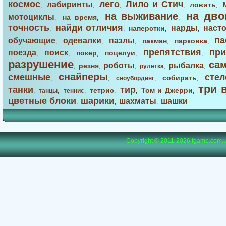
космос
лего
Лило и Стич
лабиринты
ловить
,
,
,
,
,
на дво
на выживание
мотоциклы
на время
,
,
,
точность
найди отличия
нарды
наст
наперстки
,
,
,
,
па
обучающие
одевалки
пазлы
пакман
парковка
,
,
,
,
,
препятствия
при
поезда
поиск
покер
поцелуи
,
,
,
,
,
разрушение
са
роботы
рыбалка
резня
,
,
,
рулетка
,
,
снайперы
смешные
стел
собирать
,
,
сноубординг
,
,
три 
танки
тир
тетрис
Том и Джерри
,
танцы
,
теннис
,
,
,
,
цветные блоки
шарики
шахматы
шашки
,
,
,
Copyright © 2011-2026
fgame.com.