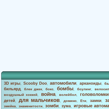
автомобили
3D игры
Scooby Doo
арканоиды
ба
,
,
,
,
бомбы
бильярд
блек джек
бокс
боулинг
велоси
,
,
,
,
,
война
головоломки
воздушный хоккей
волейбол
,
,
,
для мальчиков
з
детей
замки
домино
Ети
,
,
,
,
,
зомби
игровые автом
зума
змейка
знаменитости
,
,
,
,