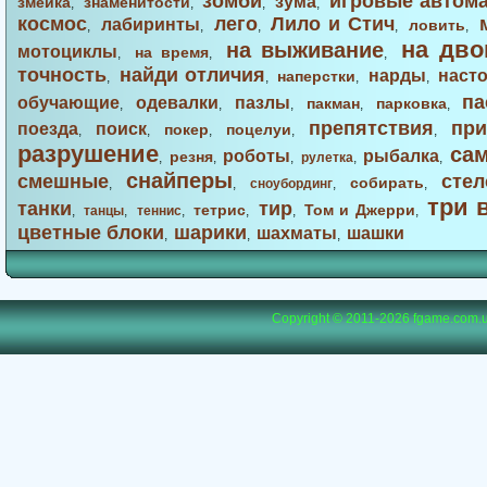
зомби
игровые автом
зума
змейка
знаменитости
,
,
,
,
космос
лего
Лило и Стич
лабиринты
ловить
,
,
,
,
,
на дво
на выживание
мотоциклы
на время
,
,
,
точность
найди отличия
нарды
наст
наперстки
,
,
,
,
па
обучающие
одевалки
пазлы
пакман
парковка
,
,
,
,
,
препятствия
при
поезда
поиск
покер
поцелуи
,
,
,
,
,
разрушение
са
роботы
рыбалка
резня
,
,
,
рулетка
,
,
снайперы
смешные
стел
собирать
,
,
сноубординг
,
,
три 
танки
тир
тетрис
Том и Джерри
,
танцы
,
теннис
,
,
,
,
цветные блоки
шарики
шахматы
шашки
,
,
,
Copyright © 2011-2026
fgame.com.