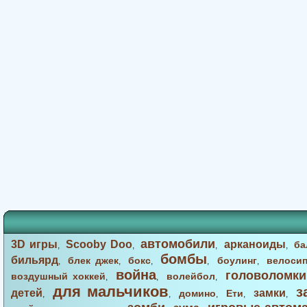
автомобили
3D игры
Scooby Doo
арканоиды
ба
,
,
,
,
бомбы
бильярд
блек джек
бокс
боулинг
велоси
,
,
,
,
,
война
головоломки
воздушный хоккей
волейбол
,
,
,
для мальчиков
з
детей
замки
домино
Ети
,
,
,
,
,