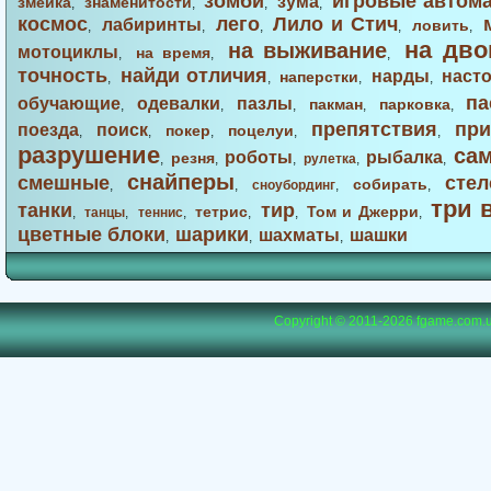
зомби
игровые автом
зума
змейка
знаменитости
,
,
,
,
космос
лего
Лило и Стич
лабиринты
ловить
,
,
,
,
,
на дво
на выживание
мотоциклы
на время
,
,
,
точность
найди отличия
нарды
наст
наперстки
,
,
,
,
па
обучающие
одевалки
пазлы
пакман
парковка
,
,
,
,
,
препятствия
при
поезда
поиск
покер
поцелуи
,
,
,
,
,
разрушение
са
роботы
рыбалка
резня
,
,
,
рулетка
,
,
снайперы
смешные
стел
собирать
,
,
сноубординг
,
,
три 
танки
тир
тетрис
Том и Джерри
,
танцы
,
теннис
,
,
,
,
цветные блоки
шарики
шахматы
шашки
,
,
,
Copyright © 2011-2026
fgame.com.