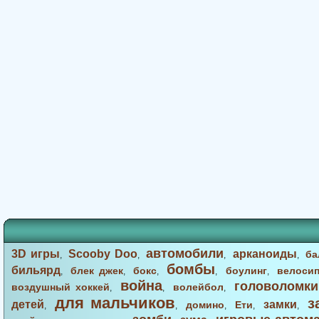
автомобили
3D игры
Scooby Doo
арканоиды
ба
,
,
,
,
бомбы
бильярд
блек джек
бокс
боулинг
велоси
,
,
,
,
,
война
головоломки
воздушный хоккей
волейбол
,
,
,
для мальчиков
з
детей
замки
домино
Ети
,
,
,
,
,