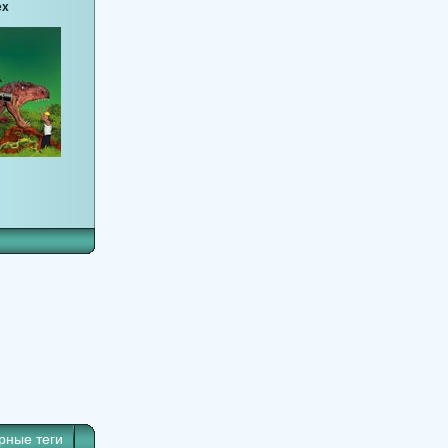
ex
рные теги