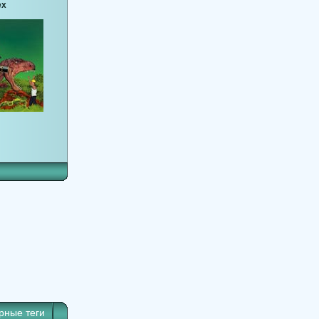
ex
рные теги