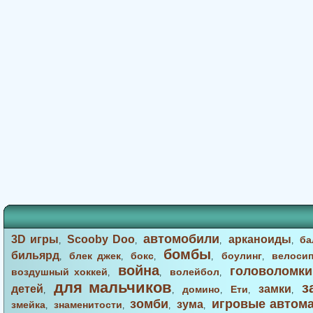
автомобили
3D игры
Scooby Doo
арканоиды
ба
,
,
,
,
бомбы
бильярд
блек джек
бокс
боулинг
велоси
,
,
,
,
,
война
головоломки
воздушный хоккей
волейбол
,
,
,
для мальчиков
з
детей
замки
домино
Ети
,
,
,
,
,
зомби
игровые автом
зума
змейка
знаменитости
,
,
,
,