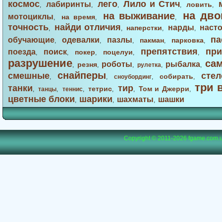
космос
лего
Лило и Стич
лабиринты
ловить
,
,
,
,
,
на дво
на выживание
мотоциклы
на время
,
,
,
точность
найди отличия
нарды
наст
наперстки
,
,
,
,
па
обучающие
одевалки
пазлы
пакман
парковка
,
,
,
,
,
препятствия
при
поезда
поиск
покер
поцелуи
,
,
,
,
,
разрушение
са
роботы
рыбалка
резня
,
,
,
рулетка
,
,
снайперы
смешные
стел
собирать
,
,
сноубординг
,
,
три 
танки
тир
тетрис
Том и Джерри
,
танцы
,
теннис
,
,
,
,
цветные блоки
шарики
шахматы
шашки
,
,
,
Copyright © 2011-2026
fgame.com.