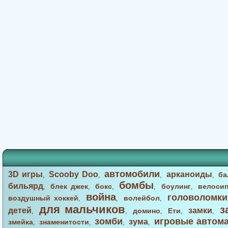
автомобили
3D игры
Scooby Doo
арканоиды
ба
,
,
,
,
бомбы
бильярд
блек джек
бокс
боулинг
велоси
,
,
,
,
,
война
головоломки
воздушный хоккей
волейбол
,
,
,
для мальчиков
з
детей
замки
домино
Ети
,
,
,
,
,
зомби
игровые автом
зума
змейка
знаменитости
,
,
,
,