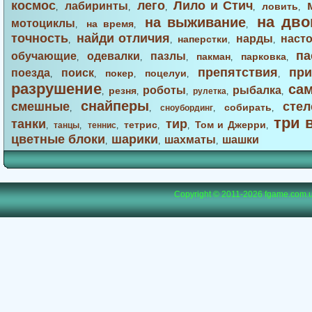
космос
лего
Лило и Стич
лабиринты
ловить
,
,
,
,
,
на дво
на выживание
мотоциклы
на время
,
,
,
точность
найди отличия
нарды
наст
наперстки
,
,
,
,
па
обучающие
одевалки
пазлы
пакман
парковка
,
,
,
,
,
препятствия
при
поезда
поиск
покер
поцелуи
,
,
,
,
,
разрушение
са
роботы
рыбалка
резня
,
,
,
рулетка
,
,
снайперы
смешные
стел
собирать
,
,
сноубординг
,
,
три 
танки
тир
тетрис
Том и Джерри
,
танцы
,
теннис
,
,
,
,
цветные блоки
шарики
шахматы
шашки
,
,
,
Copyright © 2011-2026
fgame.com.