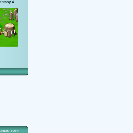
Fantasy 4
рные теги