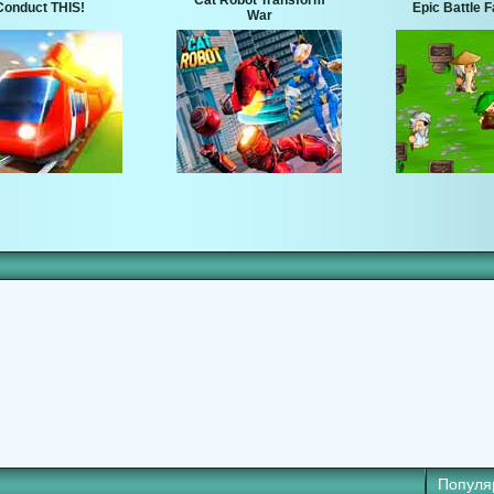
Cat Robot Transform
Conduct THIS!
Epic Battle 
War
Популя