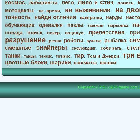
космос
лего
Лило и Стич
лабиринты
ловить
,
,
,
,
,
на дво
на выживание
мотоциклы
на время
,
,
,
точность
найди отличия
нарды
наст
наперстки
,
,
,
,
па
обучающие
одевалки
пазлы
пакман
парковка
,
,
,
,
,
препятствия
при
поезда
поиск
покер
поцелуи
,
,
,
,
,
разрушение
са
роботы
рыбалка
резня
,
,
,
рулетка
,
,
снайперы
смешные
стел
собирать
,
,
сноубординг
,
,
три 
танки
тир
тетрис
Том и Джерри
,
танцы
,
теннис
,
,
,
,
цветные блоки
шарики
шахматы
шашки
,
,
,
Copyright © 2011-2026
fgame.com.