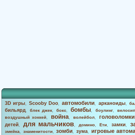
автомобили
3D игры
Scooby Doo
арканоиды
ба
,
,
,
,
бомбы
бильярд
блек джек
бокс
боулинг
велоси
,
,
,
,
,
война
головоломки
воздушный хоккей
волейбол
,
,
,
для мальчиков
з
детей
замки
домино
Ети
,
,
,
,
,
зомби
игровые автом
зума
змейка
знаменитости
,
,
,
,