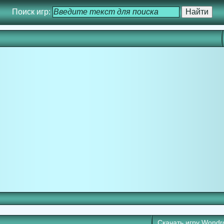
Поиск игр:
Скачать игру
Wondr