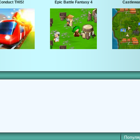
Conduct THIS!
Epic Battle Fantasy 4
Castlewar
Популя