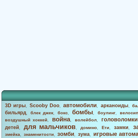
автомобили
3D игры
Scooby Doo
арканоиды
ба
,
,
,
,
бомбы
бильярд
блек джек
бокс
боулинг
велоси
,
,
,
,
,
война
головоломки
воздушный хоккей
волейбол
,
,
,
для мальчиков
з
детей
замки
домино
Ети
,
,
,
,
,
зомби
игровые автом
зума
змейка
знаменитости
,
,
,
,