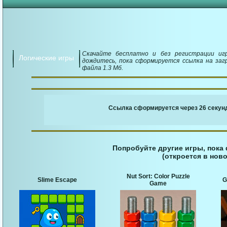
Скачайте бесплатно и без регистрации игр
Логические игры
дождитесь, пока сформируется ссылка на загр
файла 1.3 Мб.
￬ Ссылка для загруз
Ссылка сформируется через 25 секунд
Попробуйте другие игры, пока
(откроется в ново
Nut Sort: Color Puzzle
Slime Escape
G
Game