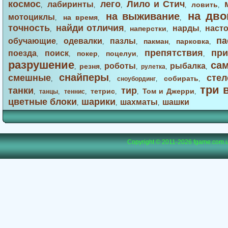
космос
лего
Лило и Стич
лабиринты
ловить
,
,
,
,
,
на дво
на выживание
мотоциклы
на время
,
,
,
точность
найди отличия
нарды
наст
наперстки
,
,
,
,
па
обучающие
одевалки
пазлы
пакман
парковка
,
,
,
,
,
препятствия
при
поезда
поиск
покер
поцелуи
,
,
,
,
,
разрушение
са
роботы
рыбалка
резня
,
,
,
рулетка
,
,
снайперы
смешные
стел
собирать
,
,
сноубординг
,
,
три 
танки
тир
тетрис
Том и Джерри
,
танцы
,
теннис
,
,
,
,
цветные блоки
шарики
шахматы
шашки
,
,
,
Copyright © 2011-2026
fgame.com.