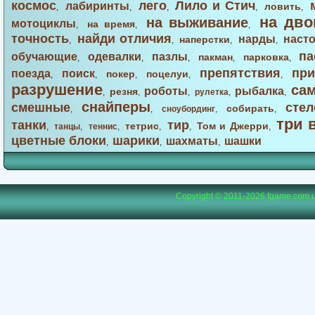
космос
лего
Лило и Стич
лабиринты
ловить
,
,
,
,
,
на дво
на выживание
мотоциклы
на время
,
,
,
точность
найди отличия
нарды
наст
наперстки
,
,
,
,
па
обучающие
одевалки
пазлы
пакман
парковка
,
,
,
,
,
препятствия
при
поезда
поиск
покер
поцелуи
,
,
,
,
,
разрушение
са
роботы
рыбалка
резня
,
,
,
рулетка
,
,
снайперы
смешные
стел
собирать
,
,
сноубординг
,
,
три 
танки
тир
тетрис
Том и Джерри
,
танцы
,
теннис
,
,
,
,
цветные блоки
шарики
шахматы
шашки
,
,
,
Copyright © 2011-2026
fgame.com.