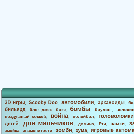
автомобили
3D игры
Scooby Doo
арканоиды
ба
,
,
,
,
бомбы
бильярд
блек джек
бокс
боулинг
велоси
,
,
,
,
,
война
головоломки
воздушный хоккей
волейбол
,
,
,
для мальчиков
з
детей
замки
домино
Ети
,
,
,
,
,
зомби
игровые автом
зума
змейка
знаменитости
,
,
,
,