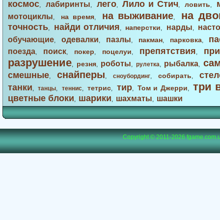
космос
лего
Лило и Стич
лабиринты
ловить
,
,
,
,
,
на дво
на выживание
мотоциклы
на время
,
,
,
точность
найди отличия
нарды
наст
наперстки
,
,
,
,
па
обучающие
одевалки
пазлы
пакман
парковка
,
,
,
,
,
препятствия
при
поезда
поиск
покер
поцелуи
,
,
,
,
,
разрушение
са
роботы
рыбалка
резня
,
,
,
рулетка
,
,
снайперы
смешные
стел
собирать
,
,
сноубординг
,
,
три 
танки
тир
тетрис
Том и Джерри
,
танцы
,
теннис
,
,
,
,
цветные блоки
шарики
шахматы
шашки
,
,
,
Copyright © 2011-2026
fgame.com.