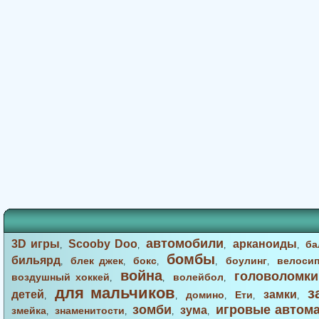
автомобили
3D игры
Scooby Doo
арканоиды
ба
,
,
,
,
бомбы
бильярд
блек джек
бокс
боулинг
велоси
,
,
,
,
,
война
головоломки
воздушный хоккей
волейбол
,
,
,
для мальчиков
з
детей
замки
домино
Ети
,
,
,
,
,
зомби
игровые автом
зума
змейка
знаменитости
,
,
,
,