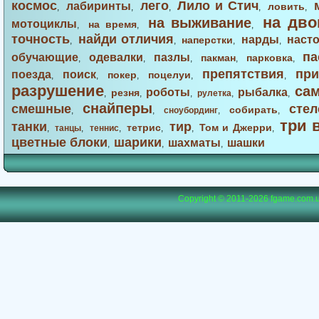
космос
лего
Лило и Стич
лабиринты
ловить
,
,
,
,
,
на дво
на выживание
мотоциклы
на время
,
,
,
точность
найди отличия
нарды
наст
наперстки
,
,
,
,
па
обучающие
одевалки
пазлы
пакман
парковка
,
,
,
,
,
препятствия
при
поезда
поиск
покер
поцелуи
,
,
,
,
,
разрушение
са
роботы
рыбалка
резня
,
,
,
рулетка
,
,
снайперы
смешные
стел
собирать
,
,
сноубординг
,
,
три 
танки
тир
тетрис
Том и Джерри
,
танцы
,
теннис
,
,
,
,
цветные блоки
шарики
шахматы
шашки
,
,
,
Copyright © 2011-2026
fgame.com.