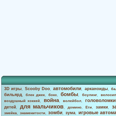
автомобили
3D игры
Scooby Doo
арканоиды
ба
,
,
,
,
бомбы
бильярд
блек джек
бокс
боулинг
велоси
,
,
,
,
,
война
головоломки
воздушный хоккей
волейбол
,
,
,
для мальчиков
з
детей
замки
домино
Ети
,
,
,
,
,
зомби
игровые автом
зума
змейка
знаменитости
,
,
,
,