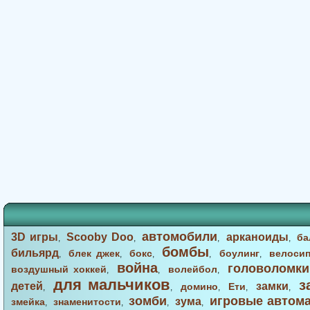
автомобили
3D игры
Scooby Doo
арканоиды
ба
,
,
,
,
бомбы
бильярд
блек джек
бокс
боулинг
велоси
,
,
,
,
,
война
головоломки
воздушный хоккей
волейбол
,
,
,
для мальчиков
з
детей
замки
домино
Ети
,
,
,
,
,
зомби
игровые автом
зума
змейка
знаменитости
,
,
,
,