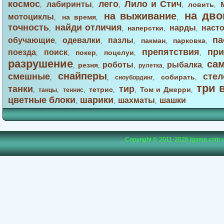
космос
лего
Лило и Стич
лабиринты
ловить
,
,
,
,
,
на дво
на выживание
мотоциклы
на время
,
,
,
точность
найди отличия
нарды
наст
наперстки
,
,
,
,
па
обучающие
одевалки
пазлы
пакман
парковка
,
,
,
,
,
препятствия
при
поезда
поиск
покер
поцелуи
,
,
,
,
,
разрушение
са
роботы
рыбалка
резня
,
,
,
рулетка
,
,
снайперы
смешные
стел
собирать
,
,
сноубординг
,
,
три 
танки
тир
тетрис
Том и Джерри
,
танцы
,
теннис
,
,
,
,
цветные блоки
шарики
шахматы
шашки
,
,
,
Copyright © 2011-2026
fgame.com.