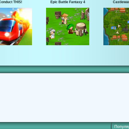
Conduct THIS!
Epic Battle Fantasy 4
Castlewar
Популя