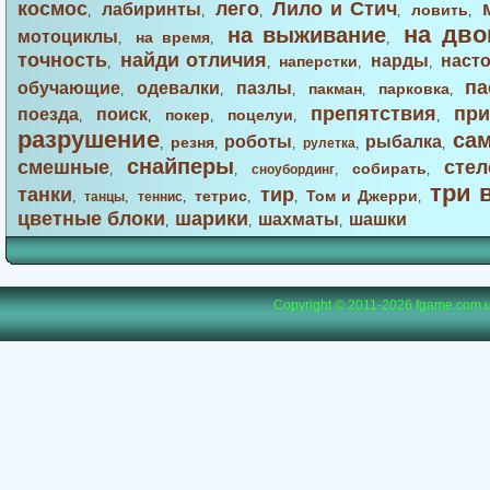
космос
лего
Лило и Стич
лабиринты
ловить
,
,
,
,
,
на дво
на выживание
мотоциклы
на время
,
,
,
точность
найди отличия
нарды
наст
наперстки
,
,
,
,
па
обучающие
одевалки
пазлы
пакман
парковка
,
,
,
,
,
препятствия
при
поезда
поиск
покер
поцелуи
,
,
,
,
,
разрушение
са
роботы
рыбалка
резня
,
,
,
рулетка
,
,
снайперы
смешные
стел
собирать
,
,
сноубординг
,
,
три 
танки
тир
тетрис
Том и Джерри
,
танцы
,
теннис
,
,
,
,
цветные блоки
шарики
шахматы
шашки
,
,
,
Copyright © 2011-2026
fgame.com.