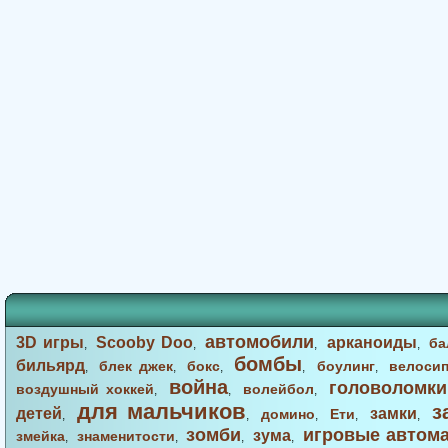
автомобили
3D игры
Scooby Doo
арканоиды
ба
,
,
,
,
бомбы
бильярд
блек джек
бокс
боулинг
велоси
,
,
,
,
,
война
головоломки
воздушный хоккей
волейбол
,
,
,
для мальчиков
з
детей
замки
домино
Ети
,
,
,
,
,
зомби
игровые автом
зума
змейка
знаменитости
,
,
,
,