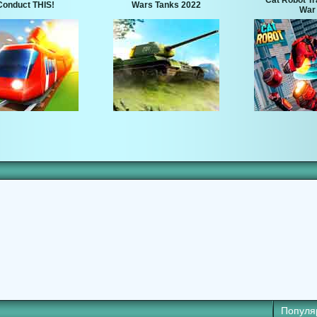
Cat Robot T
Conduct THIS!
Wars Tanks 2022
War
Популя