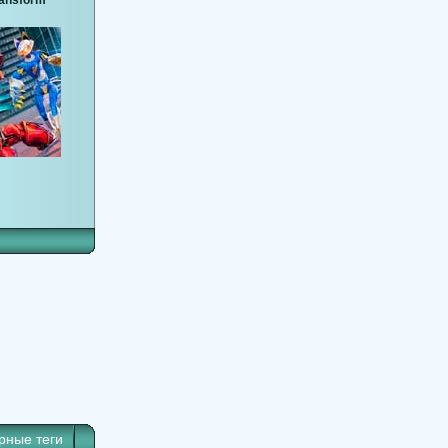
ransform
рные теги