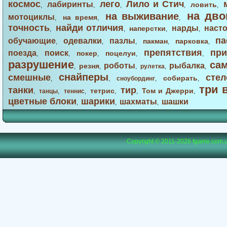
космос
лего
Лило и Стич
лабиринты
ловить
,
,
,
,
,
на дво
на выживание
мотоциклы
на время
,
,
,
точность
найди отличия
нарды
наст
наперстки
,
,
,
,
па
обучающие
одевалки
пазлы
пакман
парковка
,
,
,
,
,
препятствия
при
поезда
поиск
покер
поцелуи
,
,
,
,
,
разрушение
са
роботы
рыбалка
резня
,
,
,
рулетка
,
,
снайперы
смешные
стел
собирать
,
,
сноубординг
,
,
три 
танки
тир
тетрис
Том и Джерри
,
танцы
,
теннис
,
,
,
,
цветные блоки
шарики
шахматы
шашки
,
,
,
Copyright © 2011-2026
fgame.com.