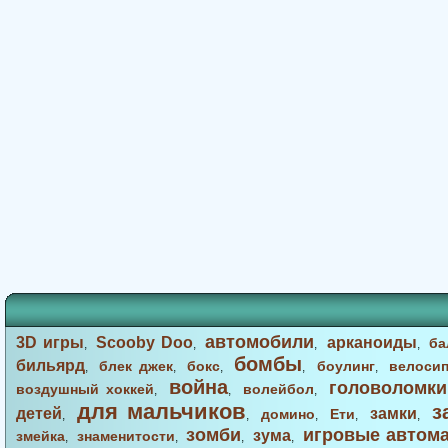
автомобили
3D игры
Scooby Doo
арканоиды
ба
,
,
,
,
бомбы
бильярд
блек джек
бокс
боулинг
велоси
,
,
,
,
,
война
головоломки
воздушный хоккей
волейбол
,
,
,
для мальчиков
з
детей
замки
домино
Ети
,
,
,
,
,
зомби
игровые автом
зума
змейка
знаменитости
,
,
,
,