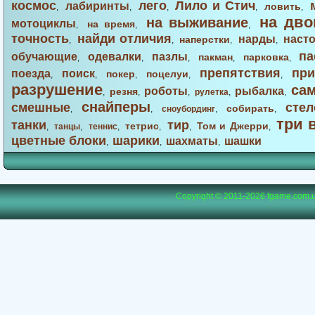
космос
лего
Лило и Стич
лабиринты
ловить
,
,
,
,
,
на дво
на выживание
мотоциклы
на время
,
,
,
точность
найди отличия
нарды
наст
наперстки
,
,
,
,
па
обучающие
одевалки
пазлы
пакман
парковка
,
,
,
,
,
препятствия
при
поезда
поиск
покер
поцелуи
,
,
,
,
,
разрушение
са
роботы
рыбалка
резня
,
,
,
рулетка
,
,
снайперы
смешные
стел
собирать
,
,
сноубординг
,
,
три 
танки
тир
тетрис
Том и Джерри
,
танцы
,
теннис
,
,
,
,
цветные блоки
шарики
шахматы
шашки
,
,
,
Copyright © 2011-2026
fgame.com.