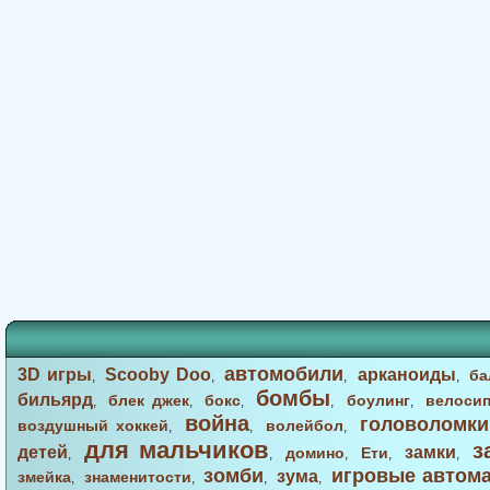
автомобили
3D игры
Scooby Doo
арканоиды
ба
,
,
,
,
бомбы
бильярд
блек джек
бокс
боулинг
велоси
,
,
,
,
,
война
головоломки
воздушный хоккей
волейбол
,
,
,
для мальчиков
з
детей
замки
домино
Ети
,
,
,
,
,
зомби
игровые автом
зума
змейка
знаменитости
,
,
,
,