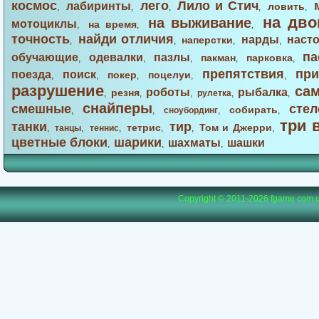
космос
лего
Лило и Стич
лабиринты
ловить
,
,
,
,
,
на дво
на выживание
мотоциклы
на время
,
,
,
точность
найди отличия
нарды
наст
наперстки
,
,
,
,
па
обучающие
одевалки
пазлы
пакман
парковка
,
,
,
,
,
препятствия
при
поезда
поиск
покер
поцелуи
,
,
,
,
,
разрушение
са
роботы
рыбалка
резня
,
,
,
рулетка
,
,
снайперы
смешные
стел
собирать
,
,
сноубординг
,
,
три 
танки
тир
тетрис
Том и Джерри
,
танцы
,
теннис
,
,
,
,
цветные блоки
шарики
шахматы
шашки
,
,
,
Copyright © 2011-2026
fgame.com.