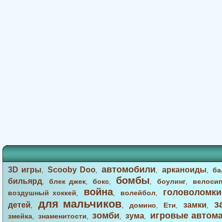
автомобили
3D игры
Scooby Doo
арканоиды
ба
,
,
,
,
бомбы
бильярд
блек джек
бокс
боулинг
велоси
,
,
,
,
,
война
головоломки
воздушный хоккей
волейбол
,
,
,
для мальчиков
з
детей
замки
домино
Ети
,
,
,
,
,
зомби
игровые автом
зума
змейка
знаменитости
,
,
,
,