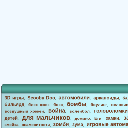
автомобили
3D игры
Scooby Doo
арканоиды
ба
,
,
,
,
бомбы
бильярд
блек джек
бокс
боулинг
велоси
,
,
,
,
,
война
головоломки
воздушный хоккей
волейбол
,
,
,
для мальчиков
з
детей
замки
домино
Ети
,
,
,
,
,
зомби
игровые автом
зума
змейка
знаменитости
,
,
,
,