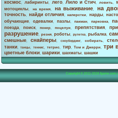
космос
лего
Лило и Стич
лабиринты
ловить
,
,
,
,
,
на дво
на выживание
мотоциклы
на время
,
,
,
точность
найди отличия
нарды
наст
наперстки
,
,
,
,
па
обучающие
одевалки
пазлы
пакман
парковка
,
,
,
,
,
препятствия
при
поезда
поиск
покер
поцелуи
,
,
,
,
,
разрушение
са
роботы
рыбалка
резня
,
,
,
рулетка
,
,
снайперы
смешные
стел
собирать
,
,
сноубординг
,
,
три 
танки
тир
тетрис
Том и Джерри
,
танцы
,
теннис
,
,
,
,
цветные блоки
шарики
шахматы
шашки
,
,
,
Copyright © 2011-2026
fgame.com.