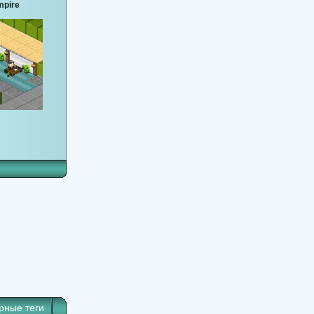
mpire
рные теги