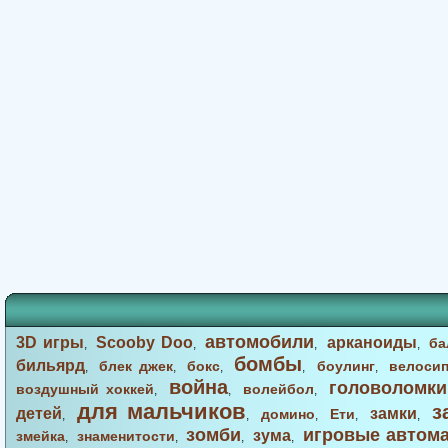
автомобили
3D игры
Scooby Doo
арканоиды
ба
,
,
,
,
бомбы
бильярд
блек джек
бокс
боулинг
велоси
,
,
,
,
,
война
головоломки
воздушный хоккей
волейбол
,
,
,
для мальчиков
з
детей
замки
домино
Ети
,
,
,
,
,
зомби
игровые автом
зума
змейка
знаменитости
,
,
,
,