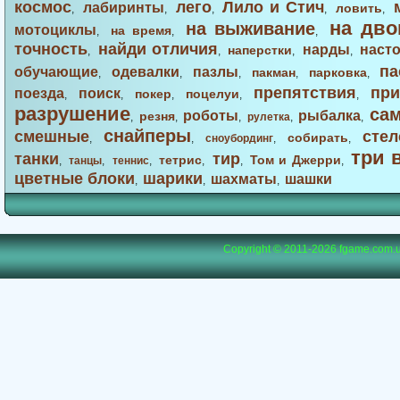
космос
лего
Лило и Стич
лабиринты
ловить
,
,
,
,
,
на дво
на выживание
мотоциклы
на время
,
,
,
точность
найди отличия
нарды
наст
наперстки
,
,
,
,
па
обучающие
одевалки
пазлы
пакман
парковка
,
,
,
,
,
препятствия
при
поезда
поиск
покер
поцелуи
,
,
,
,
,
разрушение
са
роботы
рыбалка
резня
,
,
,
рулетка
,
,
снайперы
смешные
стел
собирать
,
,
сноубординг
,
,
три 
танки
тир
тетрис
Том и Джерри
,
танцы
,
теннис
,
,
,
,
цветные блоки
шарики
шахматы
шашки
,
,
,
Copyright © 2011-2026
fgame.com.