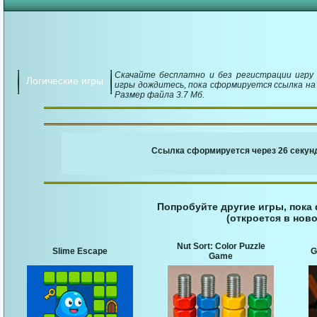
Скачайте бесплатно и без регистрации игру C
Логические игры
игры дождитесь, пока сформируется ссылка на 
Размер файла 3.7 Мб.
￬ Ссылка для загруз
Ссылка сформируется через 25 секунд
Попробуйте другие игры, пока
(откроется в ново
Nut Sort: Color Puzzle
Slime Escape
G
Game