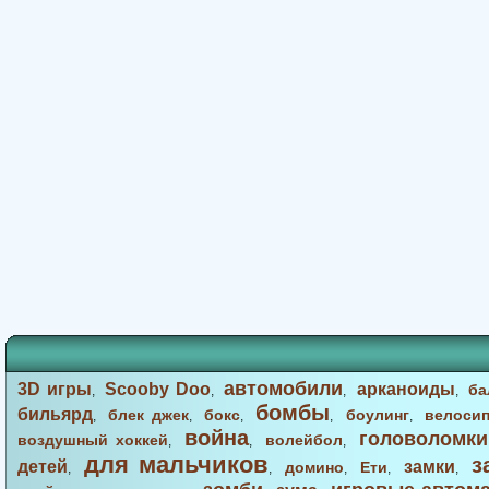
автомобили
3D игры
Scooby Doo
арканоиды
ба
,
,
,
,
бомбы
бильярд
блек джек
бокс
боулинг
велоси
,
,
,
,
,
война
головоломки
воздушный хоккей
волейбол
,
,
,
для мальчиков
з
детей
замки
домино
Ети
,
,
,
,
,