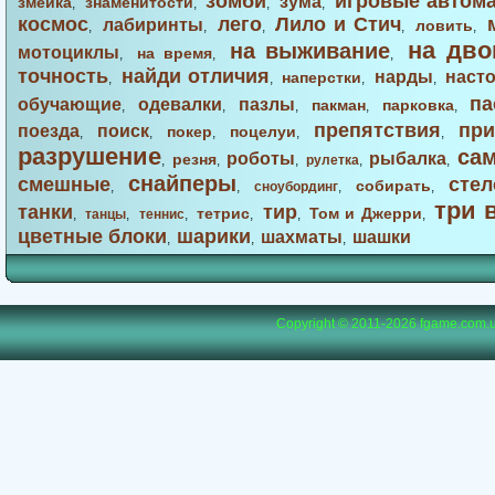
зомби
игровые автом
зума
змейка
знаменитости
,
,
,
,
космос
лего
Лило и Стич
лабиринты
ловить
,
,
,
,
,
на дво
на выживание
мотоциклы
на время
,
,
,
точность
найди отличия
нарды
наст
наперстки
,
,
,
,
па
обучающие
одевалки
пазлы
пакман
парковка
,
,
,
,
,
препятствия
при
поезда
поиск
покер
поцелуи
,
,
,
,
,
разрушение
са
роботы
рыбалка
резня
,
,
,
рулетка
,
,
снайперы
смешные
стел
собирать
,
,
сноубординг
,
,
три 
танки
тир
тетрис
Том и Джерри
,
танцы
,
теннис
,
,
,
,
цветные блоки
шарики
шахматы
шашки
,
,
,
Copyright © 2011-2026
fgame.com.