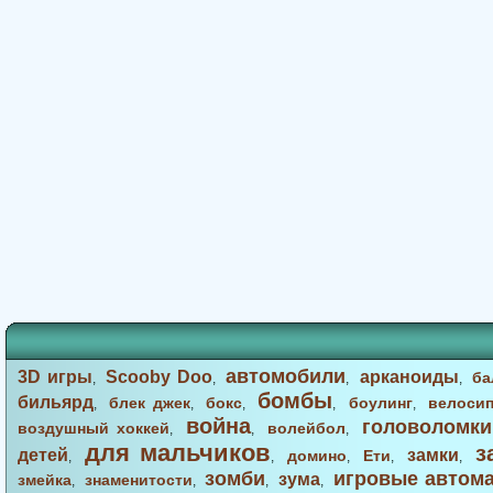
автомобили
3D игры
Scooby Doo
арканоиды
ба
,
,
,
,
бомбы
бильярд
блек джек
бокс
боулинг
велоси
,
,
,
,
,
война
головоломки
воздушный хоккей
волейбол
,
,
,
для мальчиков
з
детей
замки
домино
Ети
,
,
,
,
,
зомби
игровые автом
зума
змейка
знаменитости
,
,
,
,