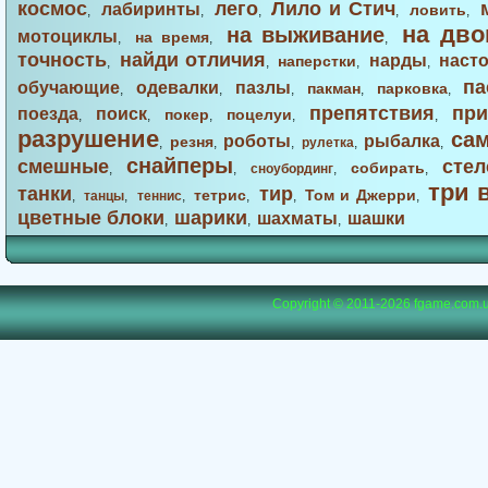
космос
лего
Лило и Стич
лабиринты
ловить
,
,
,
,
,
на дво
на выживание
мотоциклы
на время
,
,
,
точность
найди отличия
нарды
наст
наперстки
,
,
,
,
па
обучающие
одевалки
пазлы
пакман
парковка
,
,
,
,
,
препятствия
при
поезда
поиск
покер
поцелуи
,
,
,
,
,
разрушение
са
роботы
рыбалка
резня
,
,
,
рулетка
,
,
снайперы
смешные
стел
собирать
,
,
сноубординг
,
,
три 
танки
тир
тетрис
Том и Джерри
,
танцы
,
теннис
,
,
,
,
цветные блоки
шарики
шахматы
шашки
,
,
,
Copyright © 2011-2026
fgame.com.