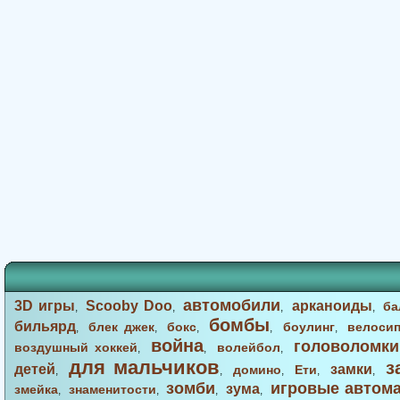
автомобили
3D игры
Scooby Doo
арканоиды
ба
,
,
,
,
бомбы
бильярд
блек джек
бокс
боулинг
велоси
,
,
,
,
,
война
головоломки
воздушный хоккей
волейбол
,
,
,
для мальчиков
з
детей
замки
домино
Ети
,
,
,
,
,
зомби
игровые автом
зума
змейка
знаменитости
,
,
,
,