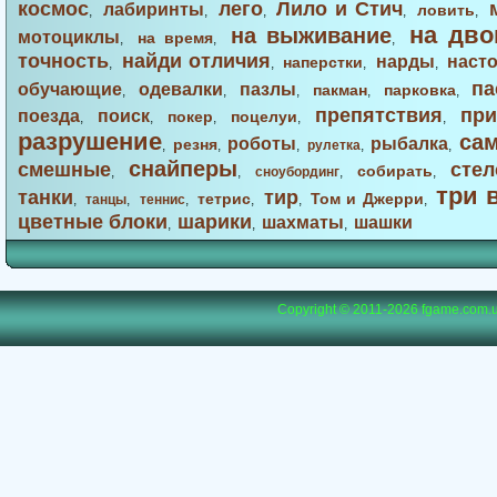
космос
лего
Лило и Стич
лабиринты
ловить
,
,
,
,
,
на дво
на выживание
мотоциклы
на время
,
,
,
точность
найди отличия
нарды
наст
наперстки
,
,
,
,
па
обучающие
одевалки
пазлы
пакман
парковка
,
,
,
,
,
препятствия
при
поезда
поиск
покер
поцелуи
,
,
,
,
,
разрушение
са
роботы
рыбалка
резня
,
,
,
рулетка
,
,
снайперы
смешные
стел
собирать
,
,
сноубординг
,
,
три 
танки
тир
тетрис
Том и Джерри
,
танцы
,
теннис
,
,
,
,
цветные блоки
шарики
шахматы
шашки
,
,
,
Copyright © 2011-2026
fgame.com.