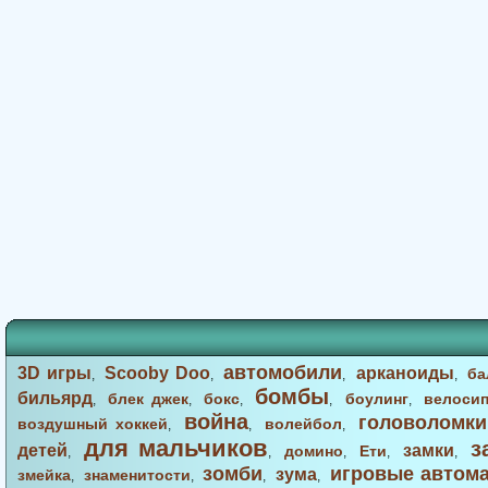
автомобили
3D игры
Scooby Doo
арканоиды
ба
,
,
,
,
бомбы
бильярд
блек джек
бокс
боулинг
велоси
,
,
,
,
,
война
головоломки
воздушный хоккей
волейбол
,
,
,
для мальчиков
з
детей
замки
домино
Ети
,
,
,
,
,
зомби
игровые автом
зума
змейка
знаменитости
,
,
,
,