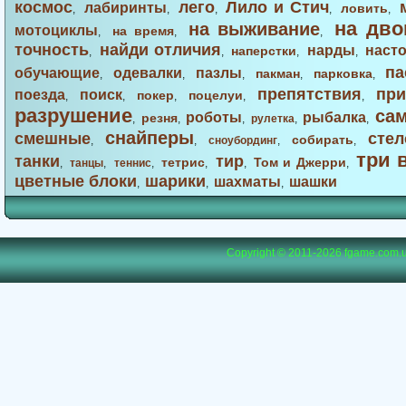
космос
лего
Лило и Стич
лабиринты
ловить
,
,
,
,
,
на дво
на выживание
мотоциклы
на время
,
,
,
точность
найди отличия
нарды
наст
наперстки
,
,
,
,
па
обучающие
одевалки
пазлы
пакман
парковка
,
,
,
,
,
препятствия
при
поезда
поиск
покер
поцелуи
,
,
,
,
,
разрушение
са
роботы
рыбалка
резня
,
,
,
рулетка
,
,
снайперы
смешные
стел
собирать
,
,
сноубординг
,
,
три 
танки
тир
тетрис
Том и Джерри
,
танцы
,
теннис
,
,
,
,
цветные блоки
шарики
шахматы
шашки
,
,
,
Copyright © 2011-2026
fgame.com.