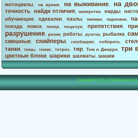
на дво
на выживание
мотоциклы
на время
,
,
,
точность
найди отличия
нарды
наст
наперстки
,
,
,
,
па
обучающие
одевалки
пазлы
пакман
парковка
,
,
,
,
,
препятствия
при
поезда
поиск
покер
поцелуи
,
,
,
,
,
разрушение
са
роботы
рыбалка
резня
,
,
,
рулетка
,
,
снайперы
смешные
стел
собирать
,
,
сноубординг
,
,
три 
танки
тир
тетрис
Том и Джерри
,
танцы
,
теннис
,
,
,
,
цветные блоки
шарики
шахматы
шашки
,
,
,
Copyright © 2011-2026
fgame.com.