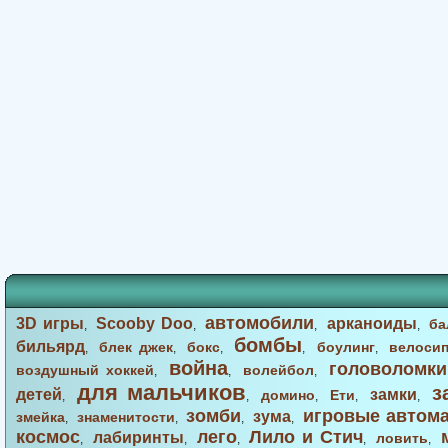
автомобили
3D игры
Scooby Doo
арканоиды
ба
,
,
,
,
бомбы
бильярд
блек джек
бокс
боулинг
велоси
,
,
,
,
,
война
головоломки
воздушный хоккей
волейбол
,
,
,
для мальчиков
з
детей
замки
домино
Ети
,
,
,
,
,
зомби
игровые автом
зума
змейка
знаменитости
,
,
,
,
космос
лего
Лило и Стич
лабиринты
ловить
,
,
,
,
,