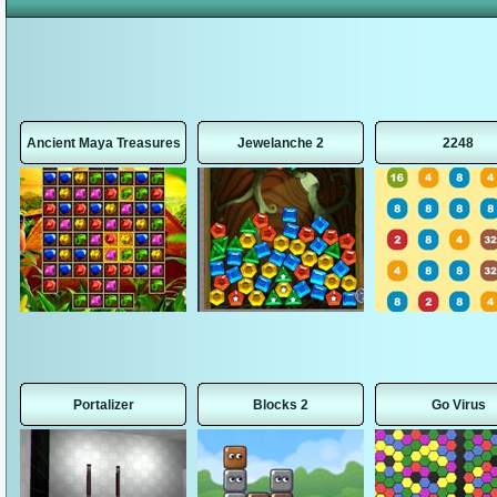
Ancient Maya Treasures
Jewelanche 2
2248
Portalizer
Blocks 2
Go Virus