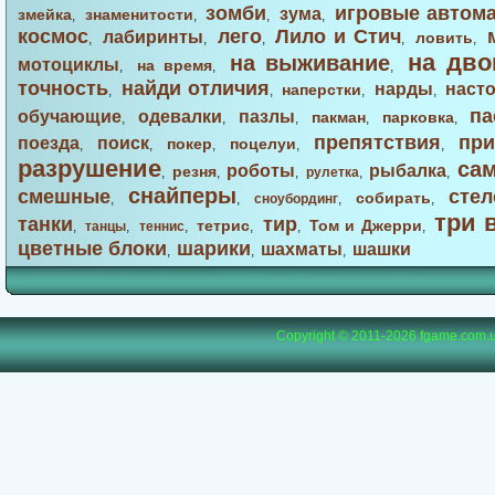
зомби
игровые автом
зума
змейка
знаменитости
,
,
,
,
космос
лего
Лило и Стич
лабиринты
ловить
,
,
,
,
,
на дво
на выживание
мотоциклы
на время
,
,
,
точность
найди отличия
нарды
наст
наперстки
,
,
,
,
па
обучающие
одевалки
пазлы
пакман
парковка
,
,
,
,
,
препятствия
при
поезда
поиск
покер
поцелуи
,
,
,
,
,
разрушение
са
роботы
рыбалка
резня
,
,
,
рулетка
,
,
снайперы
смешные
стел
собирать
,
,
сноубординг
,
,
три 
танки
тир
тетрис
Том и Джерри
,
танцы
,
теннис
,
,
,
,
цветные блоки
шарики
шахматы
шашки
,
,
,
Copyright © 2011-2026
fgame.com.