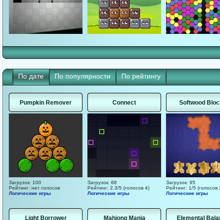
По дате
По популярности
По рейтингу
Pumpkin Remover
Connect
Softwood Blo
Загрузок: 100
Загрузок: 68
Загрузок: 95
Рейтинг: нет голосов
Рейтинг: 2.3/5 (голосов 4)
Рейтинг: 1/5 (голосов 
Логические игры
Логические игры
Логические игры
Light Borrower
Mahjong Mania
Elemental Bala