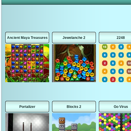
Ancient Maya Treasures
Jewelanche 2
2248
Portalizer
Blocks 2
Go Virus