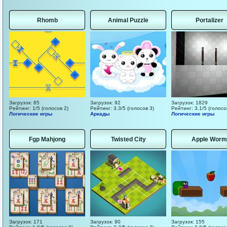
Rhomb
Animal Puzzle
Portalizer
Загрузок: 85
Загрузок: 92
Загрузок: 1829
Рейтинг: 1/5 (голосов 2)
Рейтинг: 3.3/5 (голосов 3)
Рейтинг: 3.1/5 (голосо
Логические игры
Аркады
Логические игры
Fgp Mahjong
Twisted City
Apple Worm
Загрузок: 171
Загрузок: 90
Загрузок: 155