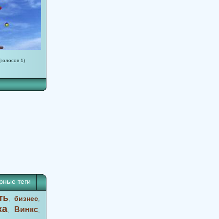
(голосов 1)
рные теги
ть
бизнес
,
,
ка
Винкс
,
,