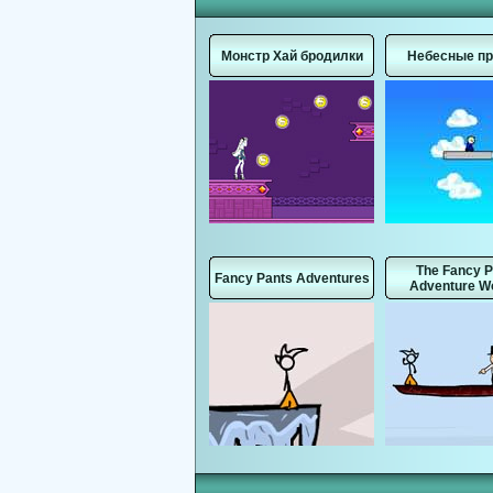
Монстр Хай бродилки
Небесные п
The Fancy P
Fancy Pants Adventures
Adventure Wo