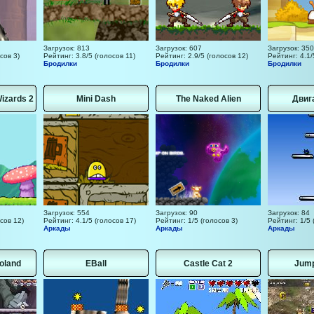
Загрузок: 813
Загрузок: 607
Загрузок: 350
сов 3)
Рейтинг: 3.8/5 (голосов 11)
Рейтинг: 2.9/5 (голосов 12)
Рейтинг: 4.1/
Бродилки
Бродилки
Бродилки
izards 2
Mini Dash
The Naked Alien
Двиг
Загрузок: 554
Загрузок: 90
Загрузок: 84
сов 12)
Рейтинг: 4.1/5 (голосов 17)
Рейтинг: 1/5 (голосов 3)
Рейтинг: 1/5 
Аркады
Аркады
Аркады
oland
EBall
Castle Cat 2
Jump