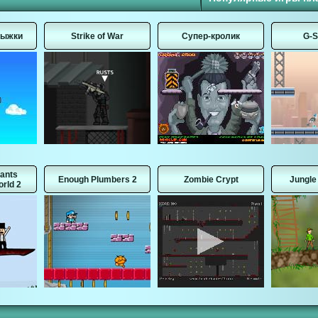
рыжки
Strike of War
Супер-кролик
G-S
ants
Enough Plumbers 2
Zombie Crypt
Jungle
rld 2