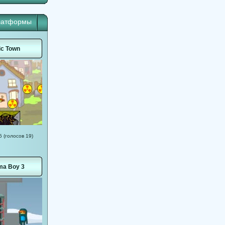
латформы
ic Town
5 (голосов 19)
ma Boy 3