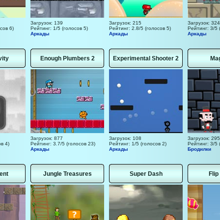
Загрузок: 139
Загрузок: 215
Загрузок: 324
сов 6)
Рейтинг: 1/5 (голосов 5)
Рейтинг: 2.8/5 (голосов 5)
Рейтинг: 3/5 
Аркады
Аркады
Аркады
vity
Enough Plumbers 2
Experimental Shooter 2
Mag
Загрузок: 877
Загрузок: 108
Загрузок: 295
в 4)
Рейтинг: 3.7/5 (голосов 23)
Рейтинг: 1/5 (голосов 2)
Рейтинг: 3/5 
Аркады
Аркады
Бродилки
ent
Jungle Treasures
Super Dash
Fli