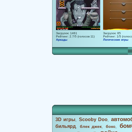
Загрузок: 1461
Загрузок: 85
Рейтинг: 2.7/5 (голосов 11)
Рейтинг: 1/5 (голосо
Аркады
Логические игры
автомо
3D игры
Scooby Doo
,
,
бом
бильярд
блек джек
бокс
,
,
,