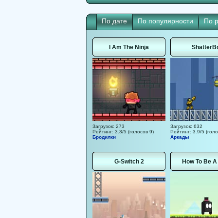
По дате
По популярности
По 
I Am The Ninja
ShatterB
Загрузок: 273
Загрузок: 632
Рейтинг: 3.3/5 (голосов 9)
Рейтинг: 3.9/5 (голо
Бродилки
Аркады
G-Switch 2
How To Be A