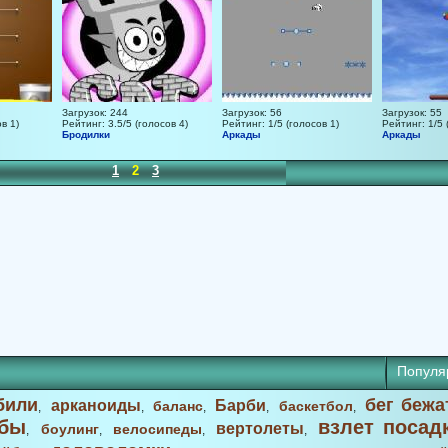
Загрузок: 244
Загрузок: 56
Загрузок: 55
в 1)
Рейтинг: 3.5/5 (голосов 4)
Рейтинг: 1/5 (голосов 1)
Рейтинг: 1/5 
Бродилки
Аркады
Аркады
1
2
3
Популя
били
бег бежа
арканоиды
Барби
баланс
баскетбол
,
,
,
,
,
бы
взлет посад
вертолеты
боулинг
велосипеды
,
,
,
,