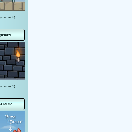
(голосов 6)
icians
(голосов 3)
p And Go