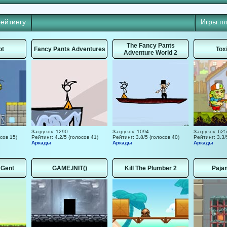
рейтингу
Игры п
The Fancy Pants
ot
Fancy Pants Adventures
Tox
Adventure World 2
Загрузок: 1290
Загрузок: 1094
Загрузок: 625
сов 15)
Рейтинг: 4.2/5 (голосов 41)
Рейтинг: 3.8/5 (голосов 40)
Рейтинг: 3.3/
Аркады
Аркады
Аркады
 Gent
GAME.INIT()
Kill The Plumber 2
Paja