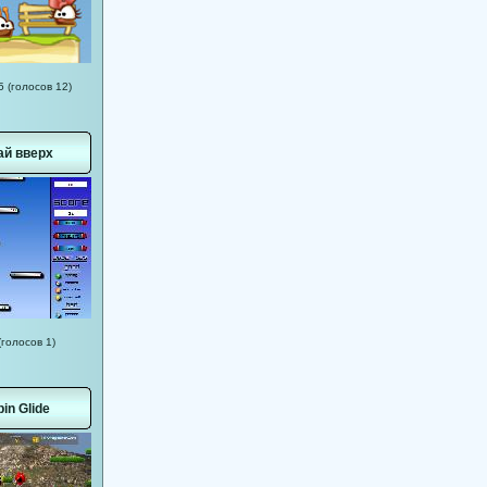
5 (голосов 12)
ай вверх
(голосов 1)
in Glide