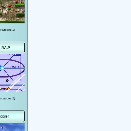
(голосов 1)
A.P.A.P
(голосов 2)
ggler