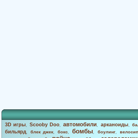
автомобили
3D игры
Scooby Doo
арканоиды
ба
,
,
,
,
бомбы
бильярд
блек джек
бокс
боулинг
велоси
,
,
,
,
,