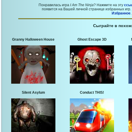
Понравилась игра
I Am The Ninja
? Нажмите на эту
ссы
появится на Вашей личной странице избранных игр. 
Избранное
.
Сыграйте в похож
Granny Halloween House
Ghost Escape 3D
Silent Asylum
Conduct THIS!