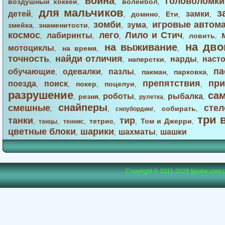
война
головоломки
воздушный хоккей
волейбол
,
,
,
для мальчиков
з
детей
замки
домино
Ети
,
,
,
,
,
зомби
игровые автом
зума
змейка
знаменитости
,
,
,
,
космос
лего
Лило и Стич
лабиринты
ловить
,
,
,
,
,
на дво
на выживание
мотоциклы
на время
,
,
,
точность
найди отличия
нарды
наст
наперстки
,
,
,
,
па
обучающие
одевалки
пазлы
пакман
парковка
,
,
,
,
,
препятствия
при
поезда
поиск
покер
поцелуи
,
,
,
,
,
разрушение
са
роботы
рыбалка
резня
,
,
,
рулетка
,
,
снайперы
смешные
стел
собирать
,
,
сноубординг
,
,
три 
танки
тир
тетрис
Том и Джерри
,
танцы
,
теннис
,
,
,
,
цветные блоки
шарики
шахматы
шашки
,
,
,
Copyright © 2011-2026
fgame.com.