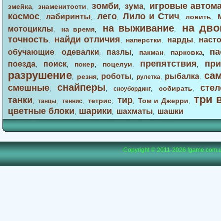
зомби
игровые автом
зума
змейка
знаменитости
,
,
,
,
космос
лего
Лило и Стич
лабиринты
ловить
,
,
,
,
,
на дво
на выживание
мотоциклы
на время
,
,
,
точность
найди отличия
нарды
наст
наперстки
,
,
,
,
па
обучающие
одевалки
пазлы
пакман
парковка
,
,
,
,
,
препятствия
при
поезда
поиск
покер
поцелуи
,
,
,
,
,
разрушение
са
роботы
рыбалка
резня
,
,
,
рулетка
,
,
снайперы
смешные
стел
собирать
,
,
сноубординг
,
,
три 
танки
тир
тетрис
Том и Джерри
,
танцы
,
теннис
,
,
,
,
цветные блоки
шарики
шахматы
шашки
,
,
,
Copyright © 2011-2026
fgame.com.