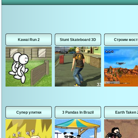
Kawai Run 2
Stunt Skateboard 3D
Строим мос
Супер улитки
3 Pandas In Brazil
Earth Taken 