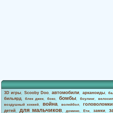
автомобили
3D игры
Scooby Doo
арканоиды
ба
,
,
,
,
бомбы
бильярд
блек джек
бокс
боулинг
велоси
,
,
,
,
,
война
головоломки
воздушный хоккей
волейбол
,
,
,
для мальчиков
з
детей
замки
домино
Ети
,
,
,
,
,