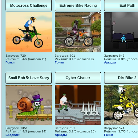
Motocross Challenge
Extreme Bike Racing
Exit Path
Загрузок: 720
Загрузок: 791
Загрузок: 645
Рейтинг: 3.4/5 (голосов 11)
Рейтинг: 3.1/5 (голосов 9)
Рейтинг: 3.8/5 (голосо
Гонки
Гонки
Аркады
Snail Bob 5: Love Story
Cyber Chaser
Dirt Bike 2
Загрузок: 1351
Загрузок: 621
Загрузок: 574
Рейтинг: 4.4/5 (голосов 34)
Рейтинг: 3.7/5 (голосов 16)
Рейтинг: 3.7/5 (голосо
Бродилки
Аркады
Гонки