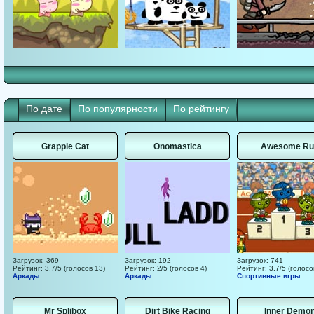
По дате
По популярности
По рейтингу
Grapple Cat
Onomastica
Awesome Ru
Загрузок: 369
Загрузок: 192
Загрузок: 741
Рейтинг: 3.7/5 (голосов 13)
Рейтинг: 2/5 (голосов 4)
Рейтинг: 3.7/5 (голосо
Аркады
Аркады
Спортивные игры
Mr Splibox
Dirt Bike Racing
Inner Demo