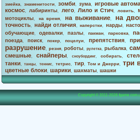
зомби
игровые автом
зума
змейка
знаменитости
,
,
,
,
космос
лего
Лило и Стич
лабиринты
ловить
,
,
,
,
,
на дво
на выживание
мотоциклы
на время
,
,
,
точность
найди отличия
нарды
наст
наперстки
,
,
,
,
па
обучающие
одевалки
пазлы
пакман
парковка
,
,
,
,
,
препятствия
при
поезда
поиск
покер
поцелуи
,
,
,
,
,
разрушение
са
роботы
рыбалка
резня
,
,
,
рулетка
,
,
снайперы
смешные
стел
собирать
,
,
сноубординг
,
,
три 
танки
тир
тетрис
Том и Джерри
,
танцы
,
теннис
,
,
,
,
цветные блоки
шарики
шахматы
шашки
,
,
,
Copyright © 2011-2026
fgame.com.