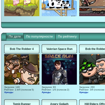
По дате
По популярности
По рейтингу
Bob The Robber 4
Valerian Space Run
Bob the Robbe
Загрузок: 149
Загрузок: 93
Загрузок: 260
Рейтинг: 2.8/5 (голосов 5)
Рейтинг: 1/5 (голосов 2)
Рейтинг: 3/5 (голосов 
Аркады
Аркады
Аркады
Tomb Runner
Angry Goliath
Hill Riders Off