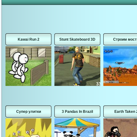
Kawai Run 2
Stunt Skateboard 3D
Строим мос
Супер улитки
3 Pandas In Brazil
Earth Taken 