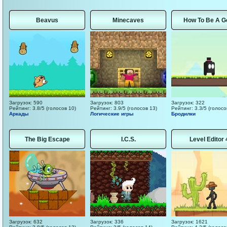
Beavus
Minecaves
How To Be A G
Загрузок: 590
Загрузок: 803
Загрузок: 322
Рейтинг: 3.8/5 (голосов 10)
Рейтинг: 3.9/5 (голосов 13)
Рейтинг: 3.3/5 (голосо
Аркады
Логические игры
Бродилки
The Big Escape
I.C.S.
Level Editor 
Загрузок: 632
Загрузок: 336
Загрузок: 1621