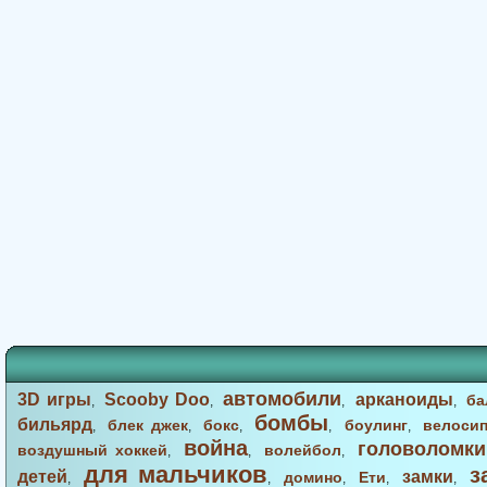
автомобили
3D игры
Scooby Doo
арканоиды
ба
,
,
,
,
бомбы
бильярд
блек джек
бокс
боулинг
велоси
,
,
,
,
,
война
головоломки
воздушный хоккей
волейбол
,
,
,
для мальчиков
з
детей
замки
домино
Ети
,
,
,
,
,