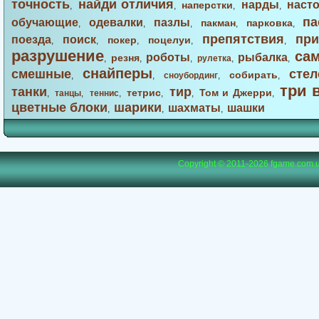
точность
найди отличия
нарды
наст
наперстки
,
,
,
,
па
обучающие
одевалки
пазлы
пакман
парковка
,
,
,
,
,
препятствия
при
поезда
поиск
покер
поцелуи
,
,
,
,
,
разрушение
са
роботы
рыбалка
резня
,
,
,
рулетка
,
,
снайперы
смешные
стел
собирать
,
,
сноубординг
,
,
три 
танки
тир
тетрис
Том и Джерри
,
танцы
,
теннис
,
,
,
,
цветные блоки
шарики
шахматы
шашки
,
,
,
Copyright © 2011-2026
fgame.com.