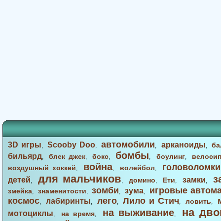
автомобили
3D игры
Scooby Doo
арканоиды
ба
,
,
,
,
бомбы
бильярд
блек джек
бокс
боулинг
велоси
,
,
,
,
,
война
головоломки
воздушный хоккей
волейбол
,
,
,
для мальчиков
з
детей
замки
домино
Ети
,
,
,
,
,
зомби
игровые автом
зума
змейка
знаменитости
,
,
,
,
космос
лего
Лило и Стич
лабиринты
ловить
,
,
,
,
,
на дво
на выживание
мотоциклы
на время
,
,
,