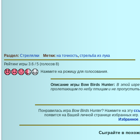
Раздел:
Стрелялки
Метки:
на точность
,
стрельба из лука
Рейтинг игры 3.6 / 5 (голосов 8)
Нажмите на рожицу для голосования.
Описание игры Bow Birds Hunter:
В этой игре
пролетающим по небу птицам и не пропустить 
Понравилась игра
Bow Birds Hunter
? Нажмите на эту
сс
появится на Вашей личной странице избранных игр. 
Избранное
.
Сыграйте в похож