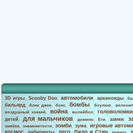
автомобили
3D игры
Scooby Doo
арканоиды
ба
,
,
,
,
бомбы
бильярд
блек джек
бокс
боулинг
велоси
,
,
,
,
,
война
головоломки
воздушный хоккей
волейбол
,
,
,
для мальчиков
з
детей
замки
домино
Ети
,
,
,
,
,
зомби
игровые автом
зума
змейка
знаменитости
,
,
,
,
космос
лего
Лило и Стич
лабиринты
ловить
,
,
,
,
,