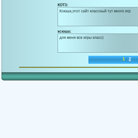
КОТ3:
Ксюша,этот сайт классный тут много игр
ксюша:
для меня все игры класс)
1
2