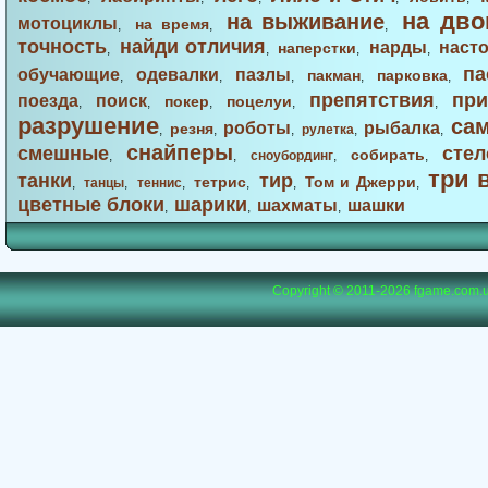
на дво
на выживание
мотоциклы
на время
,
,
,
точность
найди отличия
нарды
наст
наперстки
,
,
,
,
па
обучающие
одевалки
пазлы
пакман
парковка
,
,
,
,
,
препятствия
при
поезда
поиск
покер
поцелуи
,
,
,
,
,
разрушение
са
роботы
рыбалка
резня
,
,
,
рулетка
,
,
снайперы
смешные
стел
собирать
,
,
сноубординг
,
,
три 
танки
тир
тетрис
Том и Джерри
,
танцы
,
теннис
,
,
,
,
цветные блоки
шарики
шахматы
шашки
,
,
,
Copyright © 2011-2026
fgame.com.