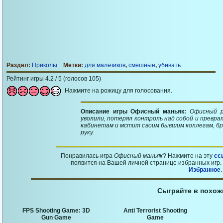
Раздел:
Приколы
Метки:
для мальчиков
,
смешные
,
убивать
Рейтинг игры 4.2 / 5 (голосов 105)
Нажмите на рожицу для голосования.
Описание игры Офисный маньяк:
Офисный р
уволили, потерял контроль над собой и преврат
кабинетам и мстит своим бывшим коллегам, бро
руку.
Понравилась игра
Офисный маньяк
? Нажмите на эту
сс
появится на Вашей личной странице избранных игр. 
Избранное
.
Сыграйте в похож
FPS Shooting Game: 3D
Anti Terrorist Shooting
Gun Game
Game