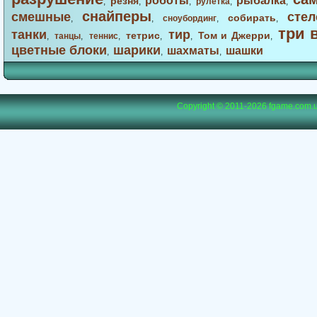
роботы
рыбалка
резня
,
,
,
рулетка
,
,
снайперы
смешные
стел
собирать
,
,
сноубординг
,
,
три 
танки
тир
тетрис
Том и Джерри
,
танцы
,
теннис
,
,
,
,
цветные блоки
шарики
шахматы
шашки
,
,
,
Copyright © 2011-2026
fgame.com.