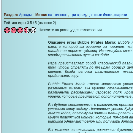
Раздел:
Аркады
Метки:
на точность
,
три в ряд
,
цветные блоки
,
шарики
Рейтинг игры 3.5 / 5 (голосов 2)
Нажмите на рожицу для голосования.
Описание игры Bubble Pirates Mania:
Bubble 
игра, в которой вы играете за пиратов, пы
нападения морских чудовищ. Используйте свою 
чтобы расчистить путь к свободе.
Игра представляет собой классический пазл-
том, чтобы стрелять по пузырям, образуя цеп
цветов. Когда цепочка разрушается, пуз
продолжать игру.
Bubble Pirates Mania имеет множество уров
различные вызовы. Вы будете сталкиваться
различными раскладками игрового поля. Кро
уровни, которые предлагают дополнительные з
Вы будете сталкиваться с различными препят
усложнят вашу задачу. Некоторые уровни буду
лимит ходов, поэтому вы должны планировать с
будут появляться бонусы, которые помогут в
шариков одним выстрелом или получить дополн
Вы можете использовать различные бустеры 