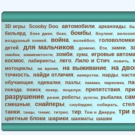
автомобили
3D игры
Scooby Doo
арканоиды
ба
,
,
,
,
бомбы
бильярд
блек джек
бокс
боулинг
велоси
,
,
,
,
,
война
головоломки
воздушный хоккей
волейбол
,
,
,
для мальчиков
з
детей
замки
домино
Ети
,
,
,
,
,
зомби
игровые автом
зума
змейка
знаменитости
,
,
,
,
космос
лего
Лило и Стич
лабиринты
ловить
,
,
,
,
,
на дво
на выживание
мотоциклы
на время
,
,
,
точность
найди отличия
нарды
наст
наперстки
,
,
,
,
па
обучающие
одевалки
пазлы
пакман
парковка
,
,
,
,
,
препятствия
при
поезда
поиск
покер
поцелуи
,
,
,
,
,
разрушение
са
роботы
рыбалка
резня
,
,
,
рулетка
,
,
снайперы
смешные
стел
собирать
,
,
сноубординг
,
,
три 
танки
тир
тетрис
Том и Джерри
,
танцы
,
теннис
,
,
,
,
цветные блоки
шарики
шахматы
шашки
,
,
,