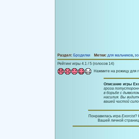
Раздел:
Бродилки
Метки:
для мальчиков
,
зо
Рейтинг игры 4.1 / 5 (голосов 14)
Нажмите на рожицу для 
Описание игры Exo
гроза потусторонн
в борьбе с дьяволо
насилия. Вы видит
вашей чистой сило
Понравилась игра
Exorcist
? 
Вашей личной странице