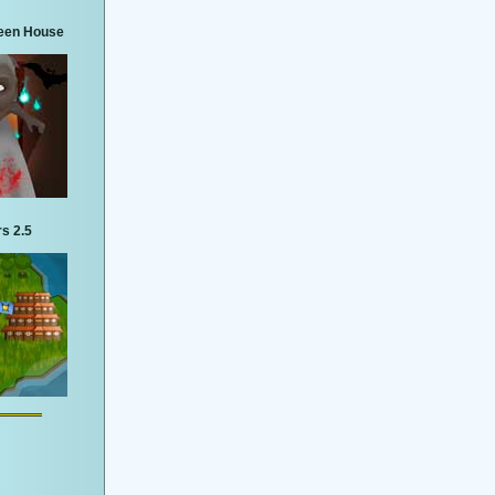
een House
s 2.5