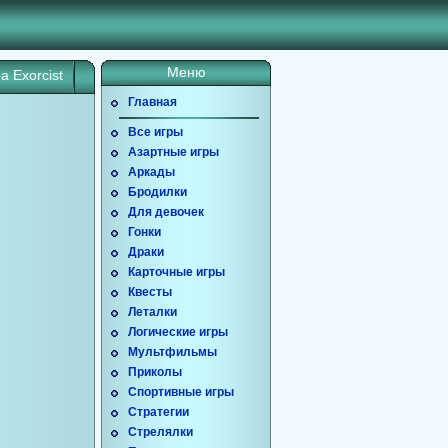
Меню
а Exorcist
Главная
Все игры
Азартные игры
Аркады
Бродилки
Для девочек
Гонки
Драки
Карточные игры
Квесты
Леталки
Логические игры
Мультфильмы
Приколы
Спортивные игры
Стратегии
Стрелялки