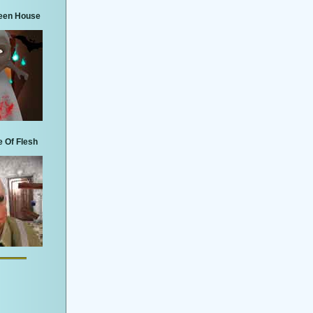
een House
 Of Flesh