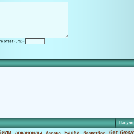
е ответ (3*9)=
Популя
били
бег бежа
арканоиды
Барби
баланс
баскетбол
,
,
,
,
,