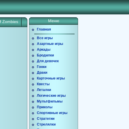
Меню
f Zombies
Главная
Все игры
Азартные игры
Аркады
Бродилки
Для девочек
Гонки
Драки
Карточные игры
Квесты
Леталки
Логические игры
Мультфильмы
Приколы
Спортивные игры
Стратегии
Стрелялки