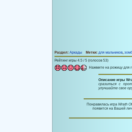
Раздел:
Аркады
Метки:
для мальчиков
,
зом
Рейтинг игры 4.5 / 5 (голосов 53)
Нажмите на рожицу для 
Описание игры Wra
сразиться с про
улучшайте свое ор
Понравилась игра
Wrath O
появится на Вашей лич