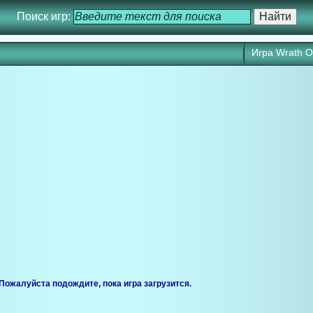
Поиск игр:
Игра Wrath O
ся через 25 сек. Кликните для запуска игры прямо сейчас.