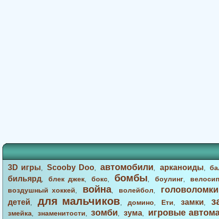
автомобили
3D игры
Scooby Doo
арканоиды
ба
,
,
,
,
бомбы
бильярд
блек джек
бокс
боулинг
велоси
,
,
,
,
,
война
головоломки
воздушный хоккей
волейбол
,
,
,
для мальчиков
з
детей
замки
домино
Ети
,
,
,
,
,
зомби
игровые автом
зума
змейка
знаменитости
,
,
,
,