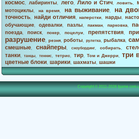
космос
лего
Лило и Стич
лабиринты
ловить
,
,
,
,
,
на дво
на выживание
мотоциклы
на время
,
,
,
точность
найди отличия
нарды
наст
наперстки
,
,
,
,
па
обучающие
одевалки
пазлы
пакман
парковка
,
,
,
,
,
препятствия
при
поезда
поиск
покер
поцелуи
,
,
,
,
,
разрушение
са
роботы
рыбалка
резня
,
,
,
рулетка
,
,
снайперы
смешные
стел
собирать
,
,
сноубординг
,
,
три 
танки
тир
тетрис
Том и Джерри
,
танцы
,
теннис
,
,
,
,
цветные блоки
шарики
шахматы
шашки
,
,
,
Copyright © 2011-2026
fgame.com.