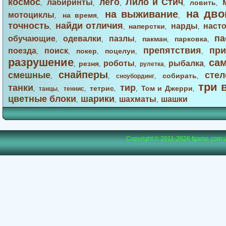
космос
лего
Лило и Стич
лабиринты
ловить
,
,
,
,
,
на дво
на выживание
мотоциклы
на время
,
,
,
точность
найди отличия
нарды
наст
наперстки
,
,
,
,
па
обучающие
одевалки
пазлы
пакман
парковка
,
,
,
,
,
препятствия
при
поезда
поиск
покер
поцелуи
,
,
,
,
,
разрушение
са
роботы
рыбалка
резня
,
,
,
рулетка
,
,
снайперы
смешные
стел
собирать
,
,
сноубординг
,
,
три 
танки
тир
тетрис
Том и Джерри
,
танцы
,
теннис
,
,
,
,
цветные блоки
шарики
шахматы
шашки
,
,
,
Copyright © 2011-2026
fgame.com.