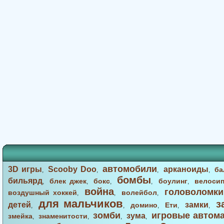
автомобили
3D игры
Scooby Doo
арканоиды
ба
,
,
,
,
бомбы
бильярд
блек джек
бокс
боулинг
велоси
,
,
,
,
,
война
головоломки
воздушный хоккей
волейбол
,
,
,
для мальчиков
з
детей
замки
домино
Ети
,
,
,
,
,
зомби
игровые автом
зума
змейка
знаменитости
,
,
,
,