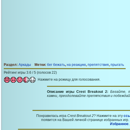
Раздел:
Аркады
Метки:
бег бежать
,
на реакцию
,
препятствия
,
прыгать
Рейтинг игры 3.6 / 5 (голосов 22)
Нажмите на рожицу для голосования.
Описание игры Crest Breakout 2:
Бегайте, 
камни, преодолевайте препятствия и побеждай
Понравилась игра
Crest Breakout 2
? Нажмите на эту
сс
появится на Вашей личной странице избранных игр. 
Избранное
.