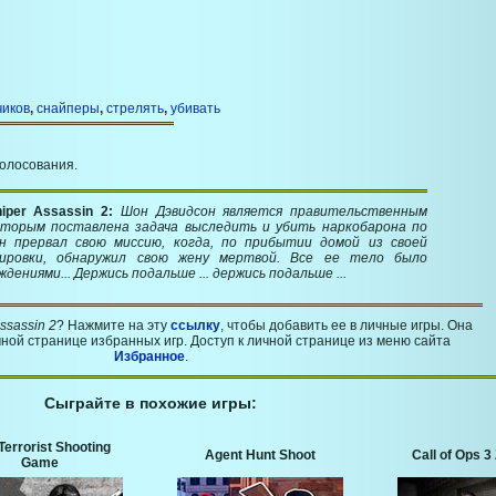
чиков
,
снайперы
,
стрелять
,
убивать
голосования.
iper Assassin 2:
Шон Дэвидсон является правительственным
оторым поставлена задача выследить и убить наркобарона по
н прервал свою миссию, когда, по прибытии домой из своей
дировки, обнаружил свою жену мертвой. Все ее тело было
дениями... Держись подальше ... держись подальше ...
ssassin 2
? Нажмите на эту
ссылку
, чтобы добавить ее в личные игры. Она
ной странице избранных игр. Доступ к личной странице из меню сайта
Избранное
.
Сыграйте в похожие игры:
Terrorist Shooting
Agent Hunt Shoot
Call of Ops 
Game