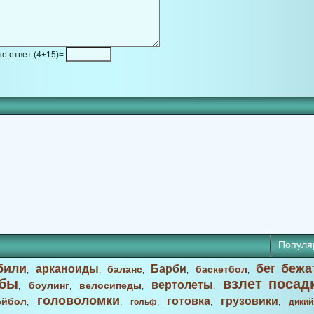
е ответ (4+15)=
Популя
били
бег бежа
арканоиды
Барби
баланс
баскетбол
,
,
,
,
,
бы
взлет посад
вертолеты
боулинг
велосипеды
,
,
,
,
головоломки
готовка
грузовики
ейбол
,
,
гольф
,
,
,
дикий