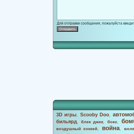
Для отправки сообщения, пожалуйста введит
автомо
3D игры
Scooby Doo
,
,
бом
бильярд
блек джек
бокс
,
,
,
война
воздушный хоккей
вол
,
,