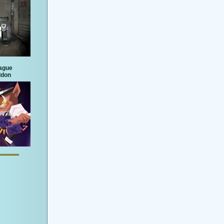
eague
ddon