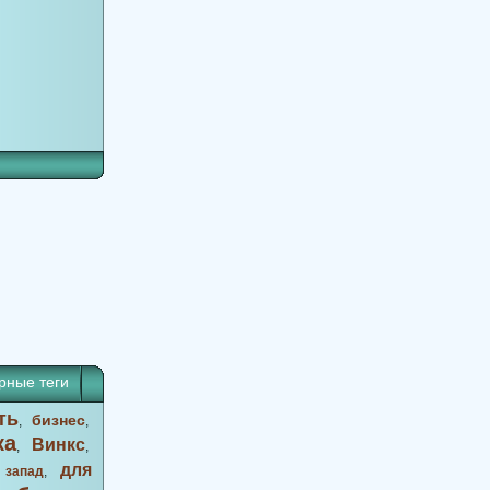
рные теги
ть
бизнес
,
,
ка
Винкс
,
,
для
 запад
,