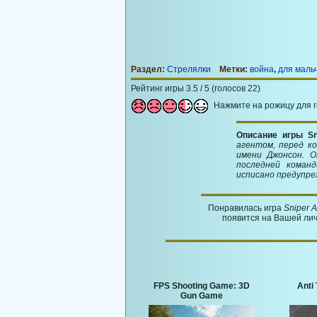
Раздел:
Стрелялки
Метки:
война
,
для маль
Рейтинг игры 3.5 / 5 (голосов 22)
Нажмите на рожицу для 
Описание игры Sn
агентом, перед к
имени Джонсон. О
последней коман
исписано предупреж
Понравилась игра
Sniper A
появится на Вашей лич
FPS Shooting Game: 3D
Anti 
Gun Game